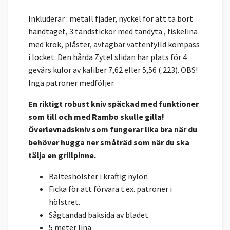
Inkluderar : metall fjäder, nyckel för att ta bort
handtaget, 3 tändstickor med tändyta , fiskelina
med krok, plåster, avtagbar vattenfylld kompass
i locket. Den hårda Zytel slidan har plats för 4
gevärs kulor av kaliber 7,62 eller 5,56 (.223). OBS!
Inga patroner medföljer.
En riktigt robust kniv späckad med funktioner
som till och med Rambo skulle gilla!
Överlevnadskniv som fungerar lika bra när du
behöver hugga ner småträd som när du ska
tälja en grillpinne.
Bälteshölster i kraftig nylon
Ficka för att förvara t.ex. patroner i
hölstret.
Sågtandad baksida av bladet.
5 meter lina