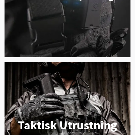
Taktisk Utrustning