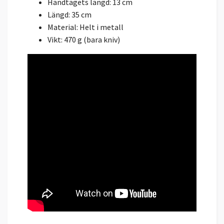
Handtagets längd: 13 cm
Längd: 35 cm
Material: Helt i metall
Vikt: 470 g (bara kniv)