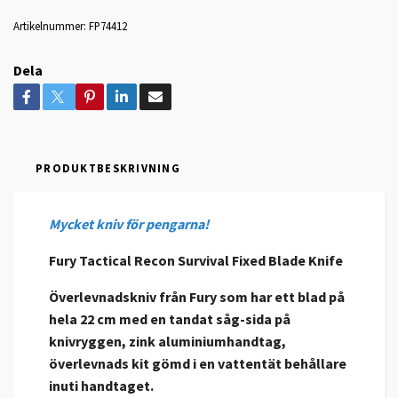
Artikelnummer:
FP74412
Dela
PRODUKTBESKRIVNING
Mycket kniv för pengarna!
Fury Tactical Recon Survival Fixed Blade Knife
Överlevnadskniv från Fury som har ett blad på
hela 22 cm med en tandat såg-sida på
knivryggen, zink aluminiumhandtag,
överlevnads kit gömd i en vattentät behållare
inuti handtaget.