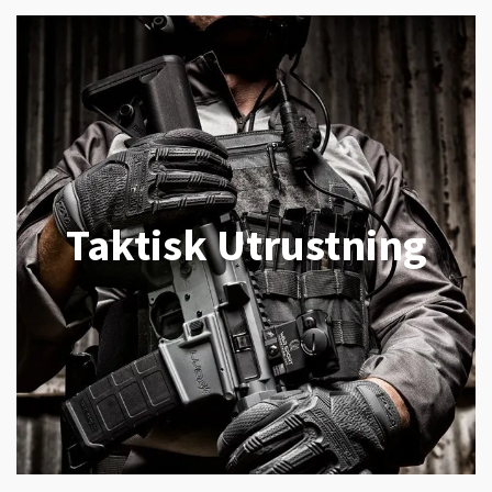
Taktisk Utrustning