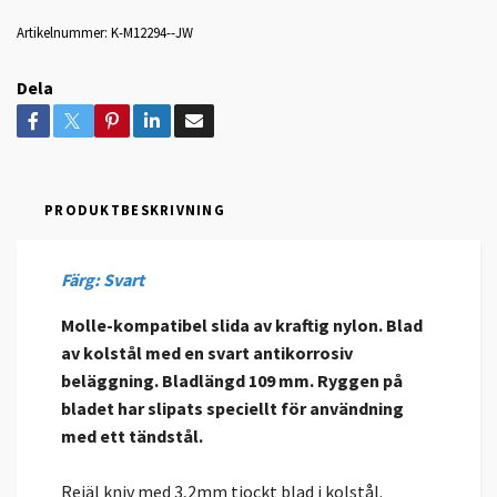
Artikelnummer:
K-M12294--JW
Dela
PRODUKTBESKRIVNING
Färg: Svart
Molle-kompatibel slida av kraftig nylon. Blad
av kolstål med en svart antikorrosiv
beläggning. Bladlängd 109 mm. Ryggen på
bladet har slipats speciellt för användning
med ett tändstål.
Rejäl kniv med 3,2mm tjockt blad i kolstål.