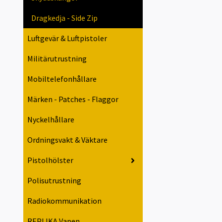
Dragkedja - Side Zip
Luftgevär & Luftpistoler
Militärutrustning
Mobiltelefonhållare
Märken - Patches - Flaggor
Nyckelhållare
Ordningsvakt & Väktare
Pistolhölster
Polisutrustning
Radiokommunikation
REPLIKA Vapen