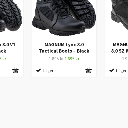
8.0 V1
MAGNUM Lynx 8.0
MAGNU
ack
Tactical Boots – Black
8.0 SZ 
5 kr
1 895 kr
1 695 kr
1 9
I lager
I lager