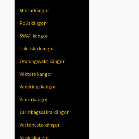
Militärkängor
Poliskängor
SWAT kängor
Taktiska kängor
Ordningsvakt kängor
Väktare kängor
Vandringskängor
Vinterkängor
Larmbågssäkra kängor
Vattentäta kängor
Skyddskängor