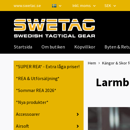
www.swetac.se
Inkl. moms
SEK
Startsida
Om butiken
Köpvillkor
Byten & Retu
Hem
Kängor & Skor f
*SUPER REA* - Extra låga priser!
Larmbå
*REA & Utförsäljning*
*Sommar REA 2026*
*Nya produkter*
Accessoarer
Airsoft