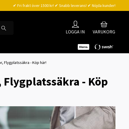
✔ Fri frakt över 1500 kr! ✔ Snabb leverans! ✔ Nöjda kunder!
LOGGA IN
VARUKORG
, Flygplatssäkra - Köp här!
 Flygplatssäkra - Köp