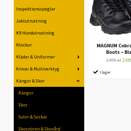
Inspektionsspeglar
Jaktutrustning
K9 Hundutrustning
Klockor
MAGNUM Cobra 
Boots – Bl
Kläder & Uniformer
2 895 kr
2 69
Knivar & Multiverktyg
I lager
Kängor & Skor
Kängor
Skor
Sulor & Sockar
Skosnören & Skovård