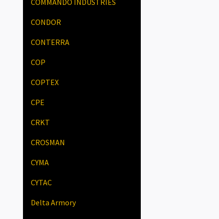
COMMANDO INDUSTRIES
CONDOR
CONTERRA
COP
COPTEX
CPE
CRKT
CROSMAN
CYMA
CYTAC
Delta Armory