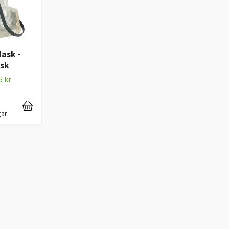
ask -
sk
5 kr
gar