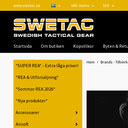
www.swetac.se
Inkl. moms
SEK
Startsida
Om butiken
Köpvillkor
Byten & Retu
Hem
Brands - Tillver
*SUPER REA* - Extra låga priser!
*REA & Utförsäljning*
*Sommar REA 2026*
*Nya produkter*
Accessoarer
Airsoft