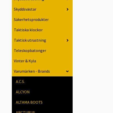
Skyddsvästar
Säkerhetsprodukter
Taktiska klockor
Taktisk utrustning
Teleskopbatonger
Vinter & Kyla
Varumärken - Brands
A.C.S.
ALCYON
ALTAMA BOOTS
ARCTURUS