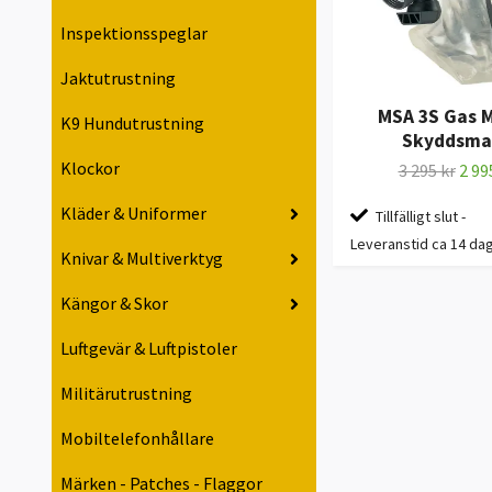
Inspektionsspeglar
Jaktutrustning
MSA 3S Gas M
K9 Hundutrustning
Skyddsma
Klockor
3 295 kr
2 99
Kläder & Uniformer
Tillfälligt slut -
Leveranstid ca 14 da
Knivar & Multiverktyg
Kängor & Skor
Luftgevär & Luftpistoler
Militärutrustning
Mobiltelefonhållare
Märken - Patches - Flaggor