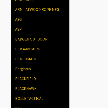
ARM - ATWOOD ROPE MFG
ASG
ASP
BADGER OUTDOOR
BCB Adventure
BENCHMADE
Berghaus
BLACKFIELD
BLACKHAWK
BOLLÈ TACTICAL