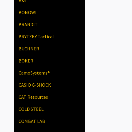
B&T
BONOWI
BRANDIT
BRYTZKY Tactical
BUCHNER
BÖKER
CamoSystems®
CASIO G-SHOCK
CAT Resources
COLD STEEL
COMBAT LAB