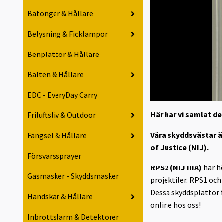
Batonger & Hållare
Belysning & Ficklampor
Benplattor & Hållare
Bälten & Hållare
EDC - EveryDay Carry
Här har vi samlat d
Friluftsliv & Outdoor
Våra skyddsvästar ä
Fängsel & Hållare
of Justice (NIJ).
Försvarssprayer
RPS2 (NIJ IIIA)
har h
Gasmasker - Skyddsmasker
projektiler. RPS1 oc
Dessa skyddsplattor f
Handskar & Hållare
online hos oss!
Inbrottslarm & Detektorer