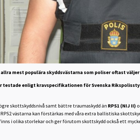
e allra mest populära skyddsvästarna som poliser oftast väljer
r testade enligt kravspecifikationen för Svenska Rikspolisst
ögre skottskyddsnivå samt bättre traumaskydd än
RPS1 (NIJ II)
o
h RPS2 västarna kan förstärkas med våra extra ballistiska skottsk
inns i olika storlekar och ger förutom skottskydd också ett mycket