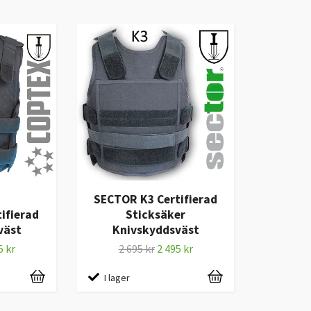
SECTOR K3 Certifierad
ifierad
Sticksäker
väst
Knivskyddsväst
5 kr
2 695 kr
2 495 kr
I lager