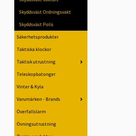
Skyddsväst Ordningsvakt
Skyddsväst Polis
Säkerhetsprodukter
Taktiska klockor
Taktisk utrustning
Teleskopbatonger
Vinter & Kyla
Varumärken - Brands
Överfallslarm
Övningsutrustning