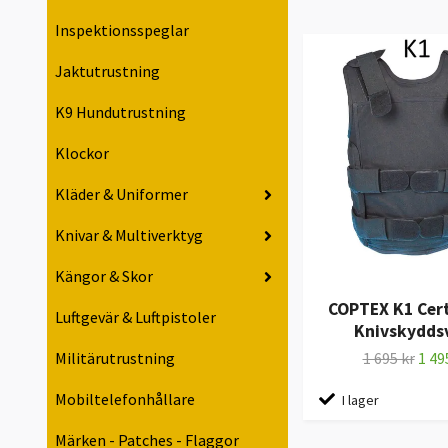
Inspektionsspeglar
Jaktutrustning
K9 Hundutrustning
Klockor
Kläder & Uniformer
Knivar & Multiverktyg
Kängor & Skor
COPTEX K1 Cert
Luftgevär & Luftpistoler
Knivskydds
1 695 kr
1 49
Militärutrustning
Mobiltelefonhållare
I lager
Märken - Patches - Flaggor