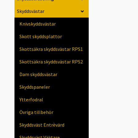
Skyddsvästar
Knivskyddsvästar
Skott skyddsplattor
Skottsäkra skyddsvästar RPS1
Skottsäkra skyddsvästar RPS2
Dam skyddsvästar
Skyddspaneler
Ytterfodral
Övriga tillbehör
Skyddsväst Entrèvärd
Skyddsväst Väktare