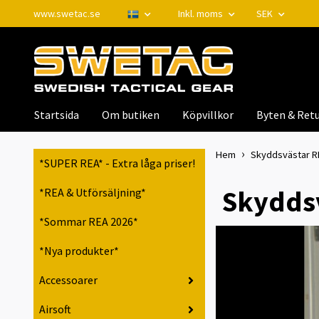
www.swetac.se
Inkl. moms
SEK
Startsida
Om butiken
Köpvillkor
Byten & Retu
Hem
Skyddsvästar RPS
*SUPER REA* - Extra låga priser!
Skyddsv
*REA & Utförsäljning*
*Sommar REA 2026*
*Nya produkter*
Accessoarer
Airsoft