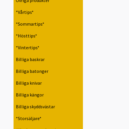
Övriga produkter
*Vårtips*
*Sommartips*
*Hösttips*
*Vintertips*
Billiga baskrar
Billiga batonger
Billiga knivar
Billiga kängor
Billiga skyddsvästar
*Storsäljare*