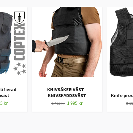
tifierad
KNIVSÄKER VÄST -
väst
KNIVSKYDDSVÄST
Knife proo
5 kr
1 995 kr
2 495 kr
2 69