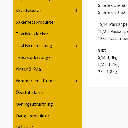
Storlek: 56-58 
Skyddsvästar
Storlek: 60-62 
Säkerhetsprodukter
*S/M: Passar p
*L/XL: Passar 
Taktiska klockor
*2XL: Passar p
Taktisk utrustning
Vikt
S/M: 1,4kg
Teleskopbatonger
L/XL: 1,7kg
Vinter & Kyla
2XL: 1,8kg
Varumärken - Brands
Överfallslarm
Övningsutrustning
Övriga produkter
*Vårtips*