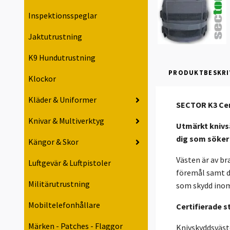
Inspektionsspeglar
Jaktutrustning
K9 Hundutrustning
PRODUKTBESKRI
Klockor
Kläder & Uniformer
SECTOR K3 Cer
Knivar & Multiverktyg
Utmärkt knivsä
dig som söker 
Kängor & Skor
Västen är av br
Luftgevär & Luftpistoler
föremål samt dä
Militärutrustning
som skydd ino
Mobiltelefonhållare
Certifierade s
Märken - Patches - Flaggor
Knivskyddsväste