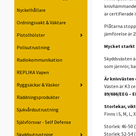
knivhämmande p
Nyckelhållare
är certifierade 
Ordningsvakt & Väktare
Plåtarna stoppa
jämförelse är 2
Pistolhölster
Mycket starkt
Polisutrustning
Skyddsvästen ä
Radiokommunikation
som järnrör, ba
REPLIKA Vapen
Är knivvästen 
Ryggsäckar & Väskor
Västen är K3 ce
89/686/EEG – E
Räddningsprodukter
Storlekar, vik
Sjukvårdsutrustning
Finns i S, M, L,
Självförsvar - Self Defense
Storlek: 46-50 
Storlek: 52-54 
Skyddsutrustning