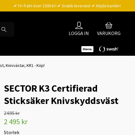
✔ Fri frakt över 1500 kr! ✔ Snabb leverans! ✔ Nöjda kunder!
LOGGA IN
VARUKORG
t, Knivvästar, KR1 - Köp!
SECTOR K3 Certifierad
Sticksäker Knivskyddsväst
2 695 kr
2 495 kr
Storlek