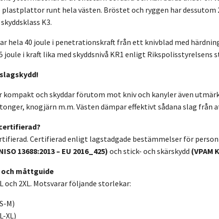
lastplattor runt hela västen. Bröstet och ryggen har dessutom
i skyddsklass K3.
r hela 40 joule i penetrationskraft från ett knivblad med härdni
5 joule i kraft lika med skyddsnivå KR1 enligt Rikspolisstyrelsens 
 slagskydd!
r kompakt och skyddar förutom mot kniv och kanyler även utmärk
tonger, knogjärn m.m. Västen dämpar effektivt sådana slag från a
certifierad?
rtifierad. Certifierad enligt lagstadgade bestämmelser för person
NISO 13688:2013 – EU 2016_425)
och stick- och skärskydd
(VPAM K
t och måttguide
 XL och 2XL. Motsvarar följande storlekar:
(S-M)
(L-XL)