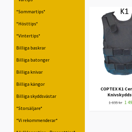
*Sommartips*
*Hösttips*
*Vintertips*
Billiga baskrar
Billiga batonger
Billiga knivar
Billiga kängor
COPTEX K1 Cer
Knivskydds
Billiga skyddsvästar
1 49
1 695 kr
*Storsäljare*
*Vi rekommenderar*