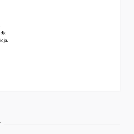
.
dja.
dja.