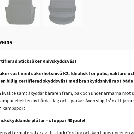
VNING
tifierad Sticksäker Knivskyddsväst
ker väst med säkerhetsnivå K3. Idealisk för polis, väktare o
en billig certifierad skyddsväst med bra skyddsnivå mot både 
a kvalité samt skyddar bäraren fram, bak och under armarna mot sn
mpar effekten av hårda slag och sparkar. Även slag från ett järn
m kampsport.
tickskyddande plåtar – stoppar 40 joule!
ns yttermaterial är av slitstark Cordura och kan bäras under en va