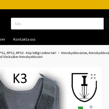
rer
Kontakta oss
1, RPS2, RPS3 - Köp billigt online här!
Knivskyddsvästar, Knivskyddsväs
ad Sticksäker Knivskyddsväst