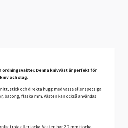
ch ordningsvakter
.
Denna knivväst är perfekt för
kniv och slag.
itt, stick och direkta hugg med vassa eller spetsiga
rör, batong, flaska mm. Västen kan också användas
nlig tröja eller jacka. Västen har 2,2 mm tjocka