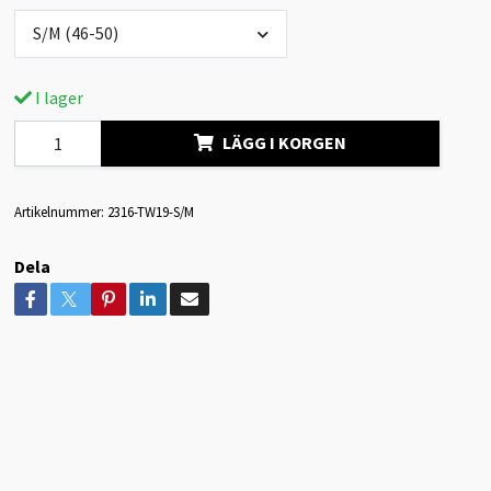
S/M (46-50)
I lager
LÄGG I KORGEN
Artikelnummer:
2316-TW19-S/M
Dela