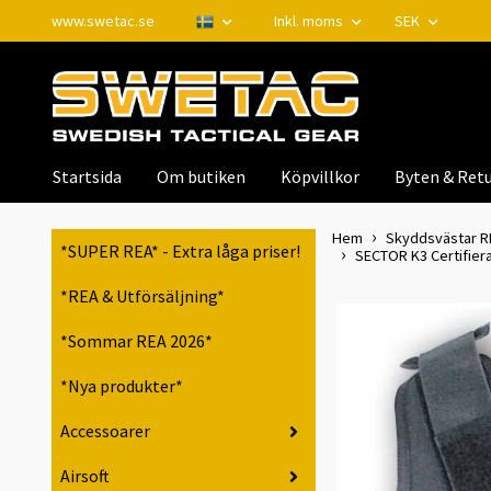
www.swetac.se
Inkl. moms
SEK
Startsida
Om butiken
Köpvillkor
Byten & Retu
Hem
Skyddsvästar RPS
*SUPER REA* - Extra låga priser!
SECTOR K3 Certifier
*REA & Utförsäljning*
*Sommar REA 2026*
*Nya produkter*
Accessoarer
Airsoft