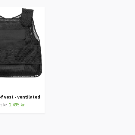
f vest - ventilated
2 495 kr
5 kr