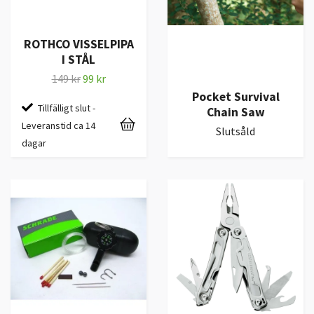
ROTHCO VISSELPIPA
I STÅL
149 kr
99 kr
Pocket Survival
Tillfälligt slut -
Chain Saw
Leveranstid ca 14
Slutsåld
dagar