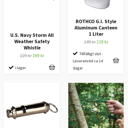
ROTHCO G.I. Style
Aluminum Canteen
1 Liter
U.S. Navy Storm All
Weather Safety
149 kr
119 kr
Whistle
Tillfälligt slut -
229 kr
169 kr
Leveranstid ca 14
I lager
dagar