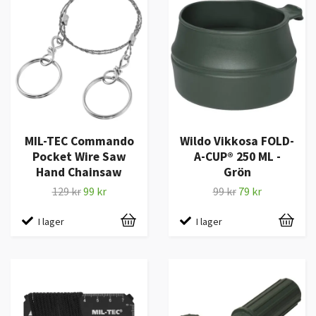
MIL-TEC Commando
Wildo Vikkosa FOLD-
Pocket Wire Saw
A-CUP® 250 ML -
Hand Chainsaw
Grön
129 kr
99 kr
99 kr
79 kr
I lager
I lager