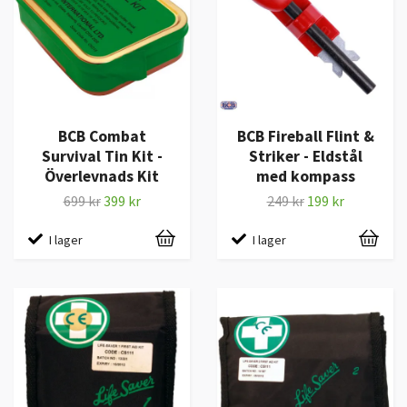
BCB Combat
BCB Fireball Flint &
Survival Tin Kit -
Striker - Eldstål
Överlevnads Kit
med kompass
699 kr
399 kr
249 kr
199 kr
I lager
I lager