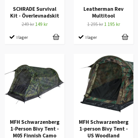
SCHRADE Survival
Leatherman Rev
Kit - Överlevnadskit
Multitool
249 kr
149 kr
1 295 kr
1 195 kr
I lager
I lager
MFH Schwarzenberg
MFH Schwarzenberg
1-Person Bivy Tent -
1-person Bivy Tent -
M05 Finnish Camo
US Woodland