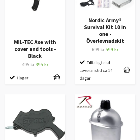
Nordic Army®
Survival Kit 10 in
one -
Överlevnadskit
MIL-TEC Axe with
cover and tools -
699 kr
599 kr
Black
Tillfälligt slut -
495 kr
395 kr
Leveranstid ca 14
I lager
dagar