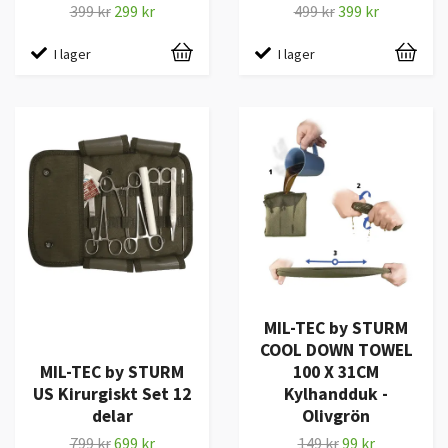
399 kr
299 kr
499 kr
399 kr
I lager
I lager
MIL-TEC by STURM
COOL DOWN TOWEL
MIL-TEC by STURM
100 X 31CM
US Kirurgiskt Set 12
Kylhandduk -
delar
Olivgrön
799 kr
699 kr
149 kr
99 kr