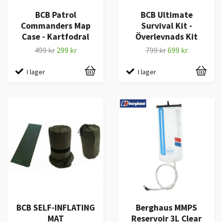
BCB Patrol
BCB Ultimate
Commanders Map
Survival Kit -
Case - Kartfodral
Överlevnads Kit
499 kr
299 kr
799 kr
699 kr
I lager
I lager
BCB SELF-INFLATING
Berghaus MMPS
MAT
Reservoir 3L Clear