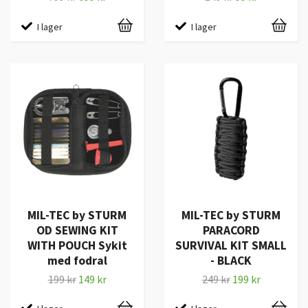
I lager
I lager
MIL-TEC by STURM
MIL-TEC by STURM
OD SEWING KIT
PARACORD
WITH POUCH Sykit
SURVIVAL KIT SMALL
med fodral
- BLACK
199 kr
149 kr
249 kr
199 kr