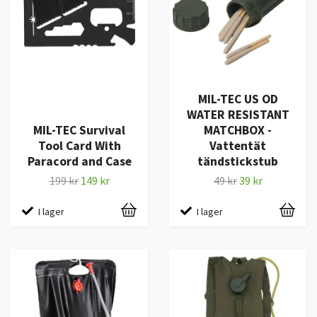
MIL-TEC US OD
WATER RESISTANT
MIL-TEC Survival
MATCHBOX -
Tool Card With
Vattentät
Paracord and Case
tändstickstub
199 kr
149 kr
49 kr
39 kr
I lager
I lager