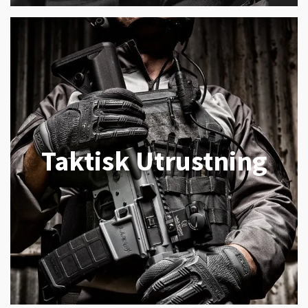
Taktisk Utrustning