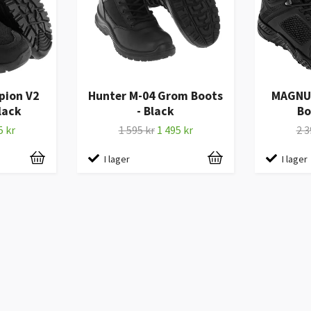
pion V2
Hunter M-04 Grom Boots
MAGNU
lack
- Black
Bo
5 kr
1 595 kr
1 495 kr
2 3
I lager
I lager