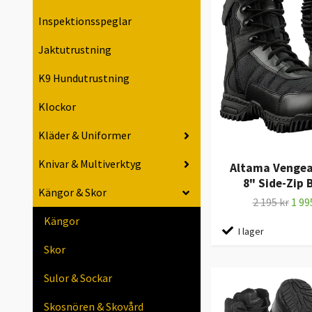
Inspektionsspeglar
Jaktutrustning
K9 Hundutrustning
Klockor
Kläder & Uniformer
Knivar & Multiverktyg
Altama Vengea
8" Side-Zip 
Kängor & Skor
2 195 kr
1 99
Kängor
I lager
Skor
Sulor & Sockar
Skosnören & Skovård