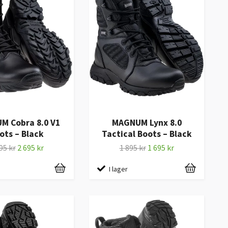
M Cobra 8.0 V1
MAGNUM Lynx 8.0
ots – Black
Tactical Boots – Black
95 kr
2 695 kr
1 895 kr
1 695 kr
I lager