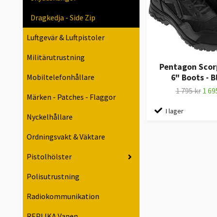
Dragkedja - Side Zip
Luftgevär & Luftpistoler
Militärutrustning
Pentagon Scor
6" Boots - B
Mobiltelefonhållare
1 795 kr
1 69
Märken - Patches - Flaggor
I lager
Nyckelhållare
Ordningsvakt & Väktare
Pistolhölster
Polisutrustning
Radiokommunikation
REPLIKA Vapen