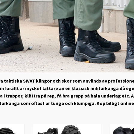
våra taktiska SWAT kängor och skor som används av profession
amförallt är mycket lättare än en klassisk militärkänga då ege
ga i trappor, klättra på rep, få bra grepp på hala underlag etc
tärkänga som oftast är tunga och klumpiga. Köp billigt online