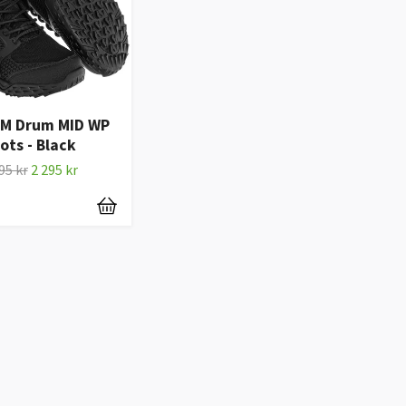
M Drum MID WP
ots - Black
95 kr
2 295 kr