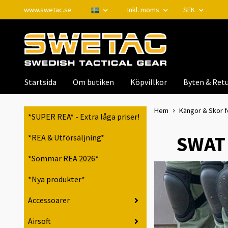
www.swetac.se
Inkl. moms
SEK
Startsida
Om butiken
Köpvillkor
Byten & Retu
Hem
Kängor & Skor f
*SUPER REA* - Extra låga priser!
SWAT 
*REA & Utförsäljning*
*Sommar REA 2026*
*Nya produkter*
Accessoarer
Airsoft