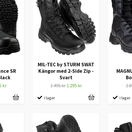
MIL-TEC by STURM SWAT
nce SR
Kängor med 2-Side Zip -
MAGNU
Black
Svart
Bo
5 kr
1 495 kr
1 295 kr
2 8
I lager
I lager