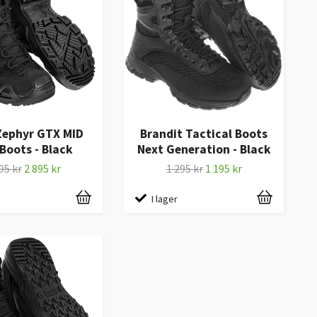
Zephyr GTX MID
Brandit Tactical Boots
Boots - Black
Next Generation - Black
95 kr
2 895 kr
1 295 kr
1 195 kr
I lager