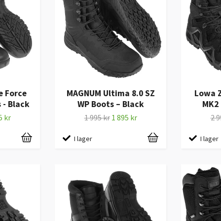
 Force
MAGNUM Ultima 8.0 SZ
Lowa 
 - Black
WP Boots – Black
MK2 
5 kr
1 995 kr
1 895 kr
2 9
I lager
I lager