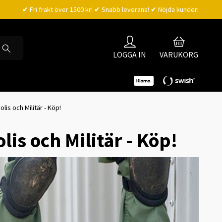
✔ Fri frakt över 1500 kr! ✔ Snabb leverans! ✔ Nöjda kunder!
LOGGA IN
VARUKORG
lis och Militär - Köp!
is och Militär - Köp!