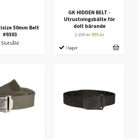
GK HIDDEN BELT -
Utrustningsbälte för
dolt bärande
isize 50mm Belt
#9303
1 295 kr
995 kr
Slutsåld
I lager