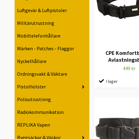
Luftgevär & Luftpistoler
Militärutrustning
Mobiltelefonhållare
Märken - Patches - Flaggor
CPE Komfortb
Avlastnings
Nyckelhållare
449 kr
Ordningsvakt & Väktare
I lager
Pistolhölster
Polisutrustning
Radiokommunikation
REPLIKA Vapen
Ryggsäckar & Väskor