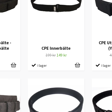
älte -
CPE Ut
bälte
CPE Innerbälte
(
199 kr
149 kr
4
I lager
I lager