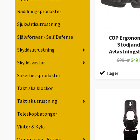
Räddningsprodukter
Sjukvårdsutrustning
Självförsvar - Self Defense
COP Ergonom
Stödjand
Skyddsutrustning
Avlastnings
699 kr
649 
Skyddsvästar
I lager
Säkerhetsprodukter
Taktiska klockor
Taktisk utrustning
Teleskopbatonger
Vinter & Kyla
Varumärken - Brands