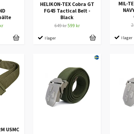
MIL-T
HELIKON-TEX Cobra GT
NAVY
ND
FG45 Tactical Belt -
bälte
Black
2
kr
649 kr
599 kr
I lager
I lager
RM USMC