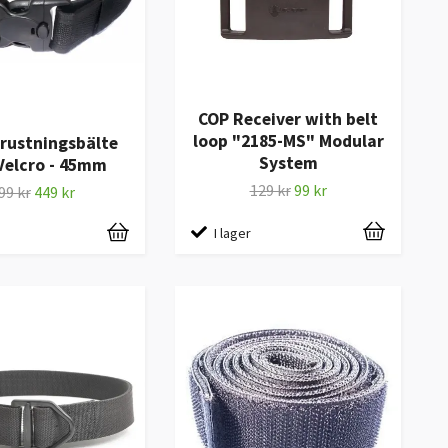
COP Receiver with belt
loop "2185-MS" Modular
rustningsbälte
System
Velcro - 45mm
129 kr
99 kr
99 kr
449 kr
I lager