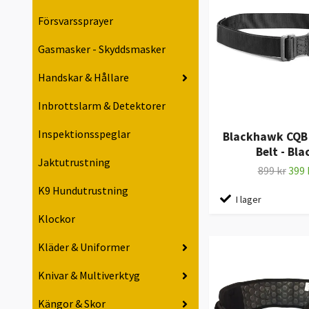
Försvarssprayer
Gasmasker - Skyddsmasker
Handskar & Hållare
Inbrottslarm & Detektorer
Inspektionsspeglar
Blackhawk CQB 
Belt - Bla
Jaktutrustning
899 kr
399 
K9 Hundutrustning
I lager
Klockor
Kläder & Uniformer
Knivar & Multiverktyg
Kängor & Skor