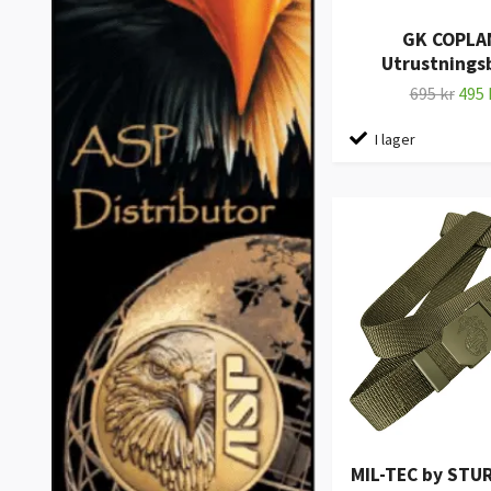
GK COPLA
Utrustnings
695 kr
495 
I lager
MIL-TEC by STU