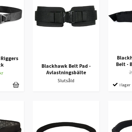
Black
Riggers
Belt - 
ck
Blackhawk Belt Pad -
Avlastningsbälte
2
kr
Slutsåld
I lager