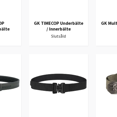
OP
GK TIMECOP Underbälte
GK Mult
bälte
/ Innerbälte
Slutsåld