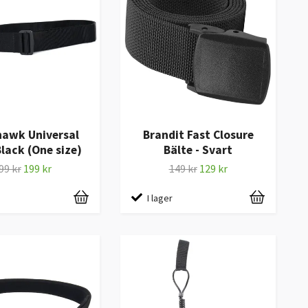
hawk Universal
Brandit Fast Closure
Black (One size)
Bälte - Svart
99 kr
199 kr
149 kr
129 kr
I lager