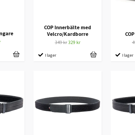
COP Innerbälte med
ngare
Velcro/Kardborre
COP 
r
349 kr
329 kr
4
I lager
I lager