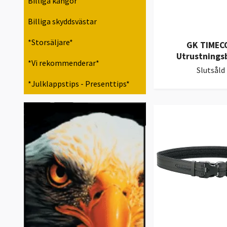
Billiga kängor
Billiga skyddsvästar
*Storsäljare*
GK TIMEC
Utrustnings
*Vi rekommenderar*
Slutsåld
*Julklappstips - Presenttips*