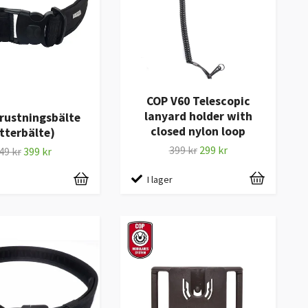
COP V60 Telescopic
lanyard holder with
rustningsbälte
closed nylon loop
Ytterbälte)
399 kr
299 kr
49 kr
399 kr
I lager