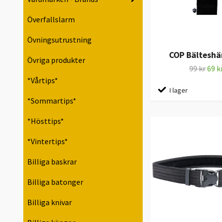
Överfallslarm
Övningsutrustning
COP Bälteshä
Övriga produkter
99 kr
69 k
*Vårtips*
I lager
*Sommartips*
*Hösttips*
*Vintertips*
Billiga baskrar
Billiga batonger
Billiga knivar