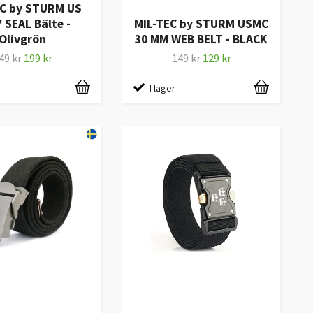
EC by STURM US
 SEAL Bälte -
MIL-TEC by STURM USMC
Olivgrön
30 MM WEB BELT - BLACK
49 kr
199 kr
149 kr
129 kr
I lager