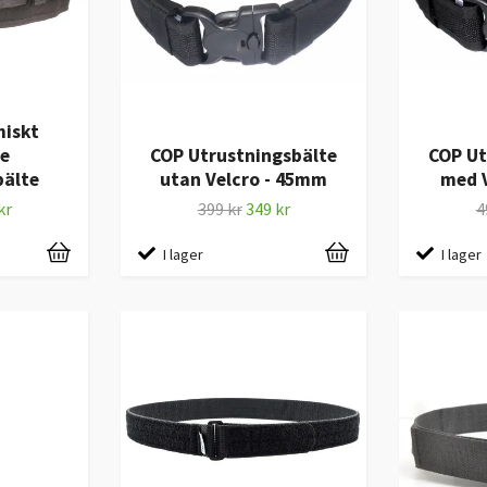
iskt
e
COP Utrustningsbälte
COP Ut
bälte
utan Velcro - 45mm
med 
kr
399 kr
349 kr
4
I lager
I lager