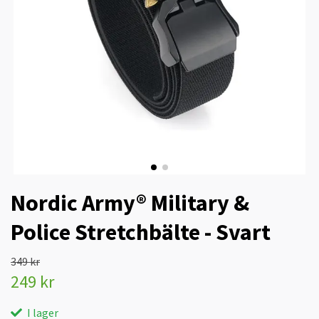
Nordic Army® Military &
Police Stretchbälte - Svart
349 kr
249 kr
I lager