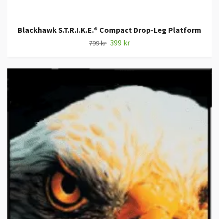
Blackhawk S.T.R.I.K.E.® Compact Drop-Leg Platform
399 kr
799 kr