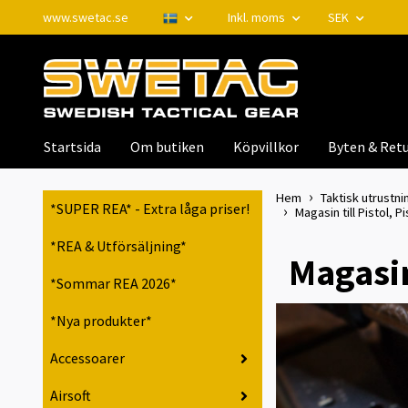
www.swetac.se
Inkl. moms
SEK
Startsida
Om butiken
Köpvillkor
Byten & Retu
Hem
Taktisk utrustnin
*SUPER REA* - Extra låga priser!
Magasin till Pistol, 
*REA & Utförsäljning*
Magasin
*Sommar REA 2026*
*Nya produkter*
Accessoarer
Airsoft