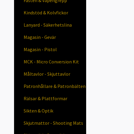
Fästen & Vapengrepp
Kindstöd & Kolvfickor
Lanyard - Säkerhetslina
Magasin - Gevär
Magasin - Pistol
MCK - Micro Conversion Kit
Måltavlor - Skjuttavlor
Patronhållare & Patronbälten
Rälsar & Plattformar
Sikten & Optik
Skjutmattor - Shooting Mats