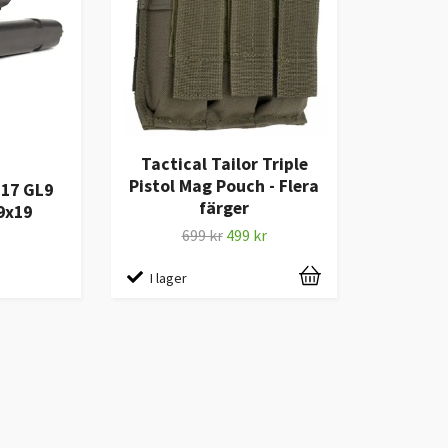
Tactical Tailor Triple
Pistol Mag Pouch - Flera
17 GL9
färger
9x19
n
699 kr
499 kr
I lager