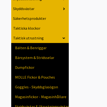
Skyddsvästar
Säkerhetsprodukter
Taktiska klockor
Taktisk utrustning
Bälten & Benriggar
Bärsystem & Stridsselar
Dumpfickor
MOLLE Fickor & Pouches
Goggles - Skyddsglasögon
Magasinfickor - Magasinhållare
Stridsvästar & Utrustningsvästar