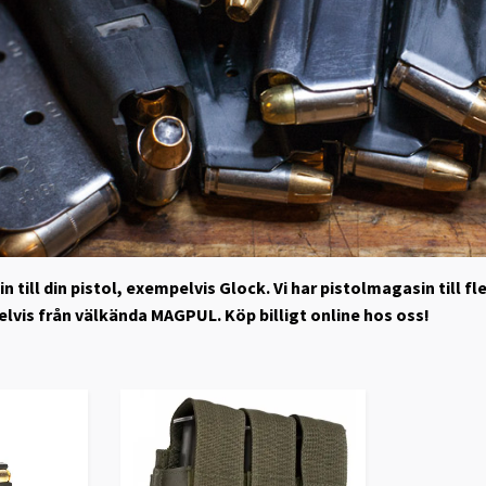
n till din pistol, exempelvis Glock. Vi har pistolmagasin till fl
vis från välkända MAGPUL. Köp billigt online hos oss!