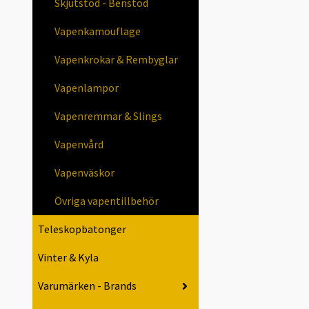
Skjutstöd - Benstöd
Vapenkamouflage
Vapenkrokar & Rembyglar
Vapenlampor
Vapenremmar & Slings
Vapenvård
Vapenväskor
Övriga vapentillbehör
Teleskopbatonger
Vinter & Kyla
Varumärken - Brands