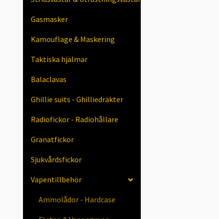
Gasmasker
Kamouflage & Maskering
Taktiska hjälmar
Balaclavas
Ghillie suits - Ghilliedräkter
Radiofickor - Radiohållare
Granatfickor
Sjukvårdsfickor
Vapentillbehör
Ammolådor - Hardcase