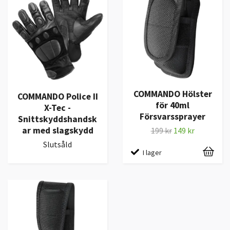
COMMANDO Hölster
COMMANDO Police II
för 40ml
X-Tec -
Försvarssprayer
Snittskyddshandsk
ar med slagskydd
199 kr
149 kr
Slutsåld
I lager