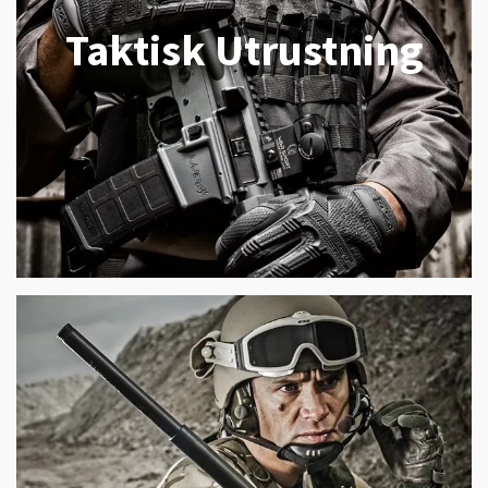
Taktisk Utrustning