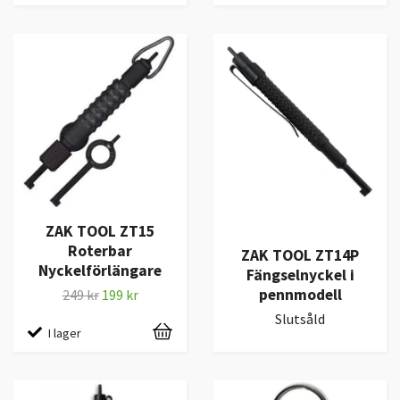
ZAK TOOL ZT15
Roterbar
ZAK TOOL ZT14P
Nyckelförlängare
Fängselnyckel i
pennmodell
249 kr
199 kr
Slutsåld
I lager