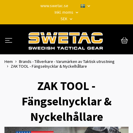
www.swetac.se
Inkl. moms
SEK
Hem
Brands - Tillverkare - Varumärken av Taktisk utrustning
ZAK TOOL - Fängselnycklar & Nyckelhållare
ZAK TOOL -
Fängselnycklar &
Nyckelhållare