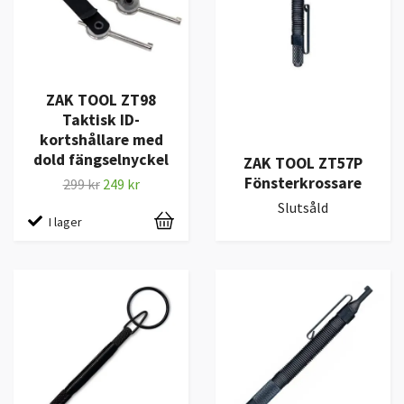
ZAK TOOL ZT98
Taktisk ID-
kortshållare med
dold fängselnyckel
ZAK TOOL ZT57P
Fönsterkrossare
299 kr
249 kr
Slutsåld
I lager