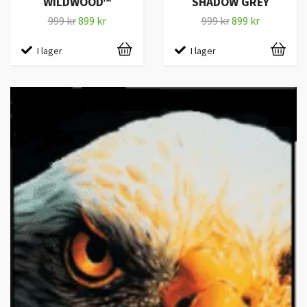
WILDWOOD™
SHADOW GREY
999 kr
899 kr
999 kr
899 kr
I lager
I lager