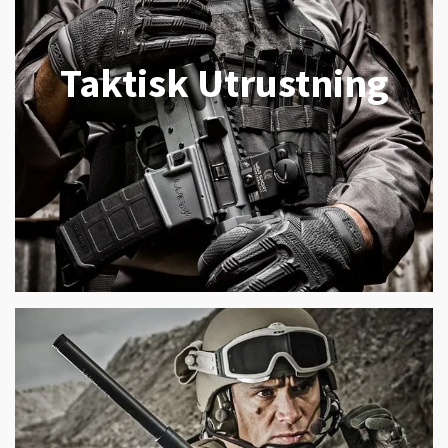
Taktisk Utrustning