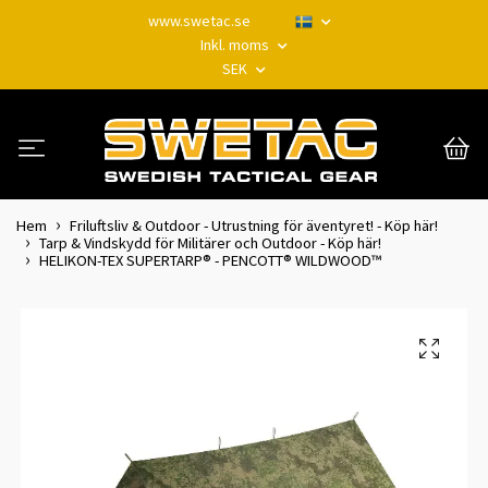
www.swetac.se
Inkl. moms
SEK
Hem
Friluftsliv & Outdoor - Utrustning för äventyret! - Köp här!
Tarp & Vindskydd för Militärer och Outdoor - Köp här!
HELIKON-TEX SUPERTARP® - PENCOTT® WILDWOOD™