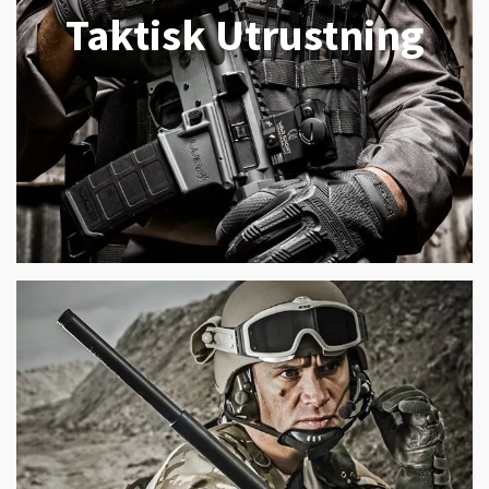
Taktisk Utrustning