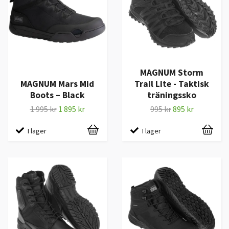
MAGNUM Storm
MAGNUM Mars Mid
Trail Lite - Taktisk
Boots – Black
träningssko
1 995 kr
1 895 kr
995 kr
895 kr
I lager
I lager