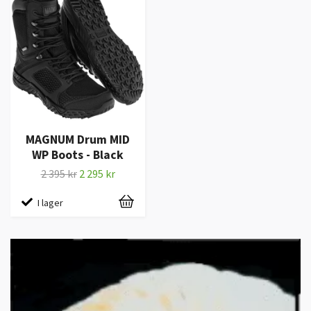
MAGNUM Drum MID
WP Boots - Black
2 395 kr
2 295 kr
I lager