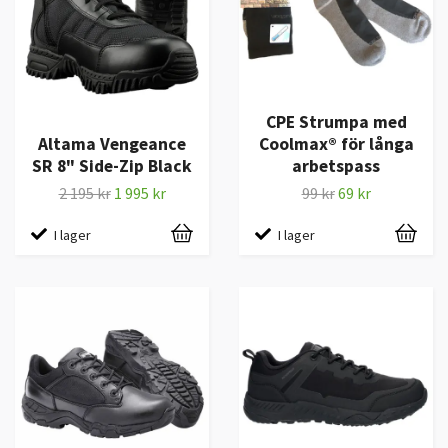
CPE Strumpa med
Altama Vengeance
Coolmax® för långa
SR 8" Side-Zip Black
arbetspass
2 195 kr
1 995 kr
99 kr
69 kr
I lager
I lager