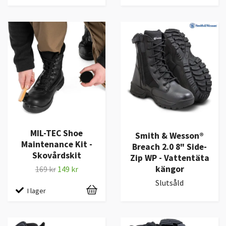
MIL-TEC Shoe
Smith & Wesson®
Maintenance Kit -
Breach 2.0 8" Side-
Skovårdskit
Zip WP - Vattentäta
kängor
169 kr
149 kr
Slutsåld
I lager