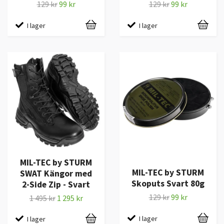
129 kr
99 kr
129 kr
99 kr
I lager
I lager
MIL-TEC by STURM
MIL-TEC by STURM
SWAT Kängor med
Skoputs Svart 80g
2-Side Zip - Svart
129 kr
99 kr
1 495 kr
1 295 kr
I lager
I lager