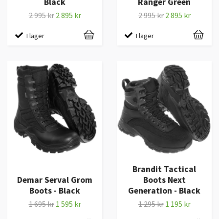
Black
Ranger Green
2 995 kr
2 895 kr
2 995 kr
2 895 kr
I lager
I lager
Brandit Tactical
Demar Serval Grom
Boots Next
Boots - Black
Generation - Black
1 695 kr
1 595 kr
1 295 kr
1 195 kr