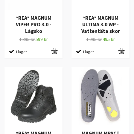
*REA* MAGNUM
*REA* MAGNUM
VIPER PRO 3.0 -
ULTIMA 3.0 WP -
Lågsko
Vattentäta skor
1 395 kr
599 kr
1 095 kr
495 kr
I lager
I lager
*REA* MAGNUM
MAGNUM MPACT