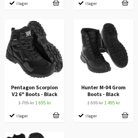
I lager
I lager
Pentagon Scorpion
Hunter M-04 Grom
V2 6" Boots - Black
Boots - Black
1 795 kr
1 695 kr
1 595 kr
1 495 kr
I lager
I lager