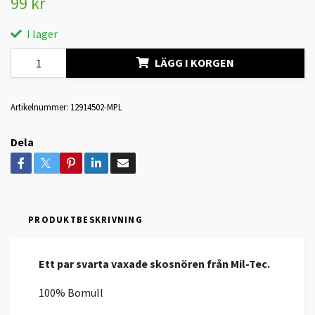
99 kr
I lager
LÄGG I KORGEN
Artikelnummer:
12914502-MPL
Dela
PRODUKTBESKRIVNING
Ett par svarta vaxade skosnören från Mil-Tec.
100% Bomull