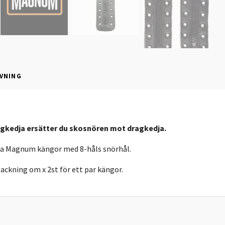
VNING
gkedja ersätter du skosnören mot dragkedja.
la Magnum kängor med 8-håls snörhål.
packning om x 2st för ett par kängor.