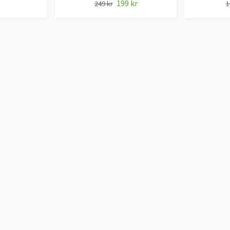
199 kr
249 kr
1