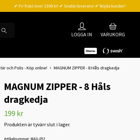
✔ Fri frakt över 1500 kr! ✔ Snabb leverans! ✔ Nöjda kunder!
LOGGA IN
VARUKORG
är och Polis - Köp online!
MAGNUM ZIPPER - 8 Håls dragkedja
MAGNUM ZIPPER - 8 Håls
dragkedja
199 kr
Produkten är tyvärr slut i lager.
Artikelnummer:
MAG-052