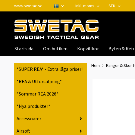
www.swetac.se
Inkl. moms
SEK
Startsida
Om butiken
Köpvillkor
Byten & Retu
Hem
Kängor & Skor f
*SUPER REA* - Extra låga priser!
*REA & Utförsäljning*
*Sommar REA 2026*
*Nya produkter*
Accessoarer
Airsoft