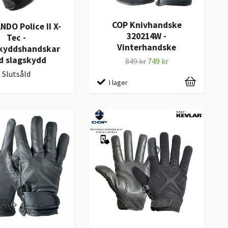
COP Knivhandske
DO Police II X-
320214W -
Tec -
Vinterhandske
skyddshandskar
d slagskydd
849 kr
749 kr
Slutsåld
I lager