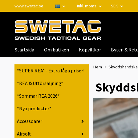
www.swetac.se
Inkl. moms
SEK
Startsida
Om butiken
Köpvillkor
Byten & Retu
Hem
Skyddshandskar 
*SUPER REA* - Extra låga priser!
Skyddsh
*REA & Utförsäljning*
*Sommar REA 2026*
*Nya produkter*
Accessoarer
Airsoft