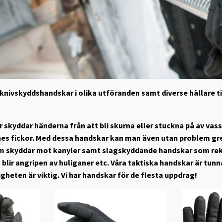
t knivskyddshandskar i olika utföranden samt diverse hållare t
skyddar händerna från att bli skurna eller stuckna på av vass
pnes fickor. Med dessa handskar kan man även utan problem grep
m skyddar mot kanyler samt slagskyddande handskar som re
 blir angripen av huliganer etc. Våra taktiska handskar är tun
gheten är viktig. Vi har handskar för de flesta uppdrag!