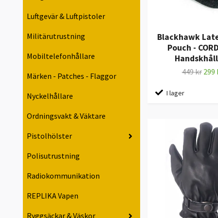
Luftgevär & Luftpistoler
Militärutrustning
Blackhawk Late
Pouch - COR
Mobiltelefonhållare
Handskhåll
449 kr
299 
Märken - Patches - Flaggor
I lager
Nyckelhållare
Ordningsvakt & Väktare
Pistolhölster
Polisutrustning
Radiokommunikation
REPLIKA Vapen
Ryggsäckar & Väskor