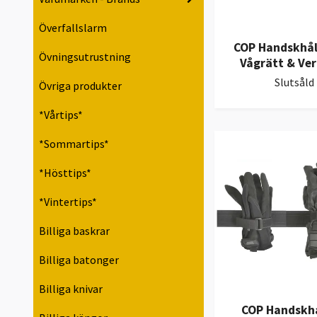
Överfallslarm
COP Handskhåll
Övningsutrustning
Vågrätt & Ver
Slutsåld
Övriga produkter
*Vårtips*
*Sommartips*
*Hösttips*
*Vintertips*
Billiga baskrar
Billiga batonger
Billiga knivar
COP Handskhå