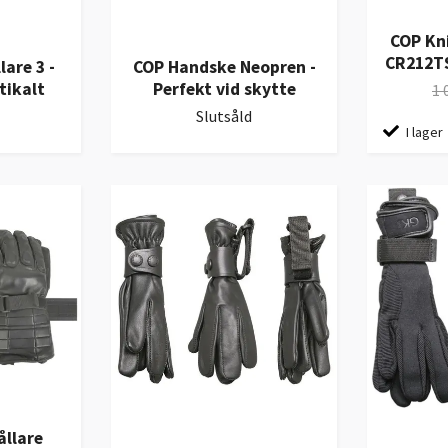
COP Kn
CR212TS
are 3 -
COP Handske Neopren -
tikalt
Perfekt vid skytte
1 
Slutsåld
I lager
llare