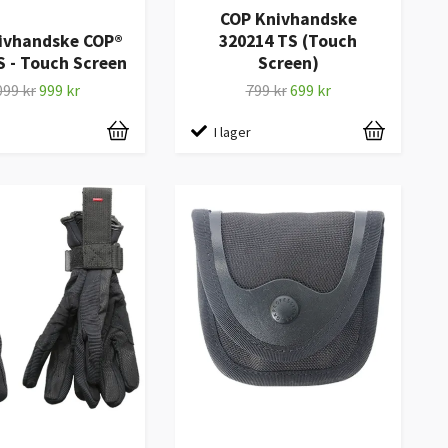
COP Knivhandske
ivhandske COP®
320214 TS (Touch
 - Touch Screen
Screen)
099 kr
999 kr
799 kr
699 kr
I lager