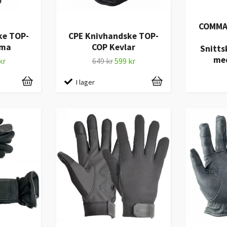
COMMAN
ke TOP-
CPE Knivhandske TOP-
ema
COP Kevlar
Snitt
me
kr
649 kr
599 kr
I lager