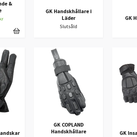
nde &
e
GK Handskhållare i
Läder
GK H
kr
Slutsåld
GK COPLAND
Handskhållare
handskar
GK Insa