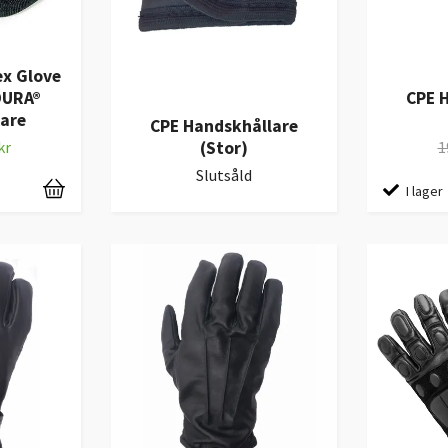
x Glove
DURA®
CPE 
are
CPE Handskhållare
(Stor)
kr
1
Slutsåld
I lager