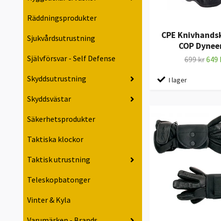
Räddningsprodukter
CPE Knivhands
Sjukvårdsutrustning
COP Dyne
Självförsvar - Self Defense
699 kr
649 
Skyddsutrustning
I lager
Skyddsvästar
Säkerhetsprodukter
Taktiska klockor
Taktisk utrustning
Teleskopbatonger
Vinter & Kyla
Varumärken - Brands