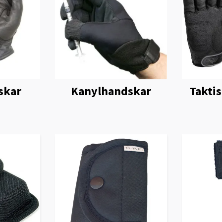
skar
Kanylhandskar
Takti