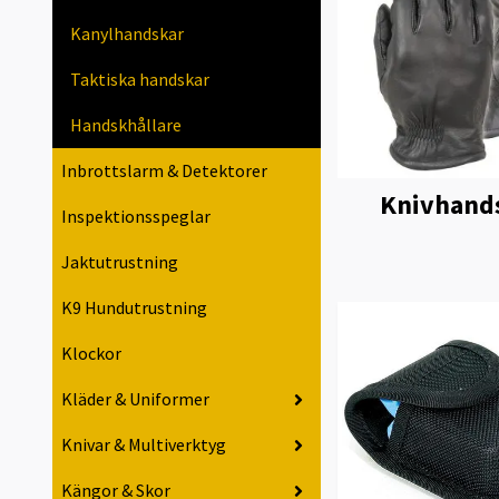
Kanylhandskar
Taktiska handskar
Handskhållare
Inbrottslarm & Detektorer
Knivhand
Inspektionsspeglar
Jaktutrustning
K9 Hundutrustning
Klockor
Kläder & Uniformer
Knivar & Multiverktyg
Kängor & Skor