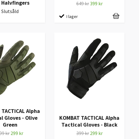
’ Halvfingers
649 kr
399 kr
Slutsåld
I lager
TACTICAL Alpha
l Gloves - Olive
KOMBAT TACTICAL Alpha
Green
Tactical Gloves - Black
99 kr
299 kr
399 kr
299 kr