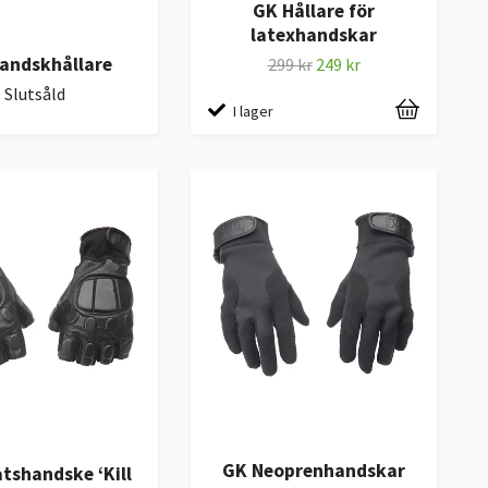
GK Hållare för
latexhandskar
andskhållare
299 kr
249 kr
Slutsåld
I lager
GK Neoprenhandskar
tshandske ‘Kill