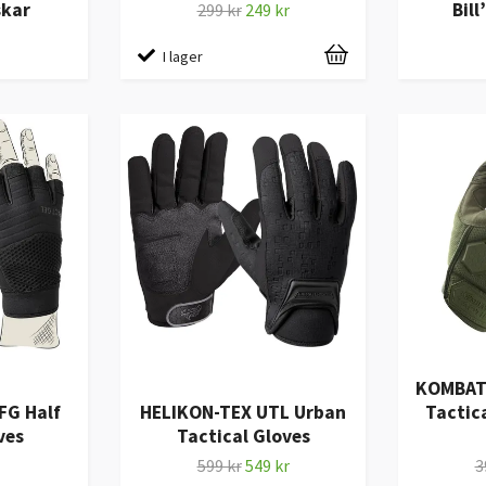
skar
Bill
299 kr
249 kr
I lager
KOMBAT 
FG Half
HELIKON-TEX UTL Urban
Tactica
ves
Tactical Gloves
599 kr
549 kr
3