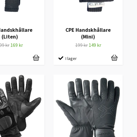
Handskhållare
CPE Handskhållare
(Liten)
(Mini)
99 kr
169 kr
199 kr
149 kr
I lager