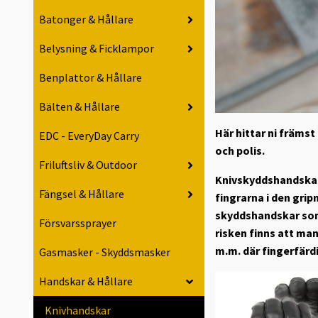
Batonger & Hållare
Belysning & Ficklampor
Benplattor & Hållare
Bälten & Hållare
Här hittar ni främs
EDC - EveryDay Carry
och polis.
Friluftsliv & Outdoor
Knivskyddshandskar 
Fängsel & Hållare
fingrarna i den gri
skyddshandskar so
Försvarssprayer
risken finns att man
m.m. där fingerfärdi
Gasmasker - Skyddsmasker
Handskar & Hållare
Knivhandskar