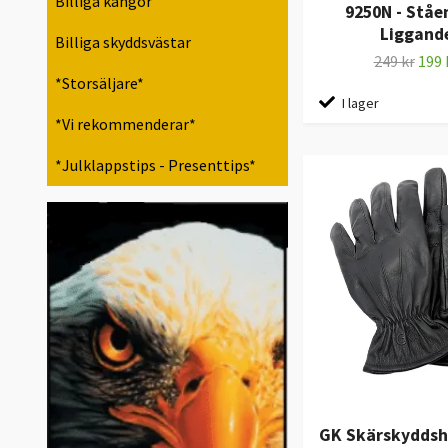
Billiga kängor
9250N - Ståe
Liggand
Billiga skyddsvästar
249 kr
199 
*Storsäljare*
I lager
*Vi rekommenderar*
*Julklappstips - Presenttips*
GK Skärskydds