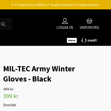
✔ Fri frakt över 1500 kr! ✔ Snabb leverans! ✔ Nöjda kunder!
LOGGA IN
VARUKORG
MIL-TEC Army Winter
Gloves - Black
499 kr
399 kr
Storlek