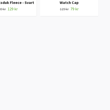
lsduk Fleece - Svart
Watch Cap
129 kr
79 kr
9 kr
129 kr