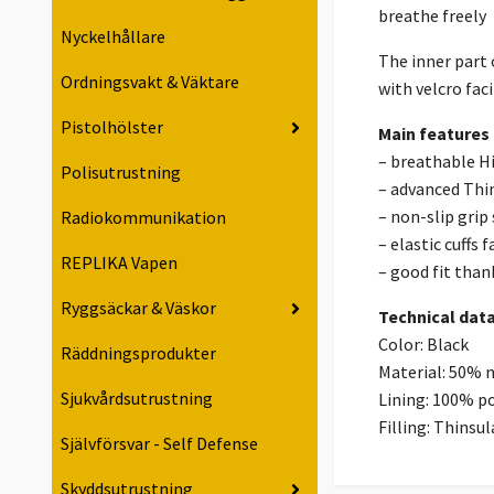
breathe freely
Nyckelhållare
The inner part 
Ordningsvakt & Väktare
with velcro fac
Pistolhölster
Main features
– breathable 
Polisutrustning
– advanced Thi
– non-slip grip 
Radiokommunikation
– elastic cuffs 
REPLIKA Vapen
– good fit than
Ryggsäckar & Väskor
Technical dat
Color: Black
Räddningsprodukter
Material: 50% 
Sjukvårdsutrustning
Lining: 100% p
Filling: Thinsu
Självförsvar - Self Defense
Skyddsutrustning