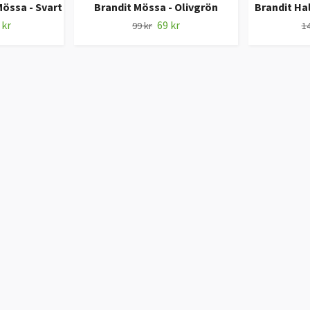
össa - Svart
Brandit Mössa - Olivgrön
Brandit Ha
 kr
69 kr
99 kr
14