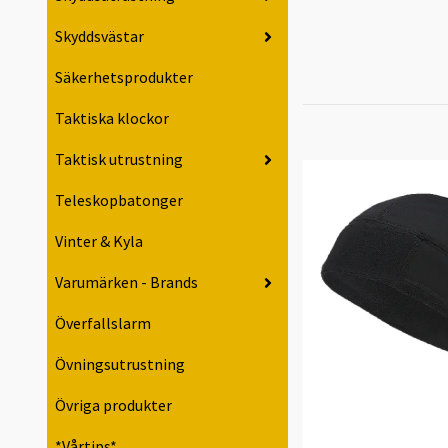
Skyddsvästar
Säkerhetsprodukter
Taktiska klockor
Taktisk utrustning
Teleskopbatonger
Vinter & Kyla
Varumärken - Brands
Överfallslarm
Övningsutrustning
Övriga produkter
*Vårtips*