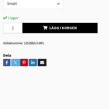
Small
I lager
LÄGG I KORGEN
Artikelnummer:
12520802-S-MPL
Dela