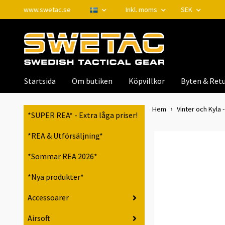
www.swetac.se
Inkl. moms
SEK
Startsida
Om butiken
Köpvillkor
Byten & Retu
Hem
Vinter och Kyla -
*SUPER REA* - Extra låga priser!
*REA & Utförsäljning*
*Sommar REA 2026*
*Nya produkter*
Accessoarer
Airsoft