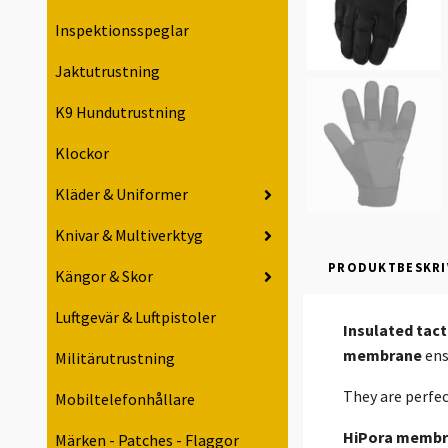
Inspektionsspeglar
Jaktutrustning
K9 Hundutrustning
Klockor
Kläder & Uniformer
Knivar & Multiverktyg
PRODUKTBESKRI
Kängor & Skor
Luftgevär & Luftpistoler
Insulated tact
membrane
ens
Militärutrustning
They are perfec
Mobiltelefonhållare
HiPora memb
Märken - Patches - Flaggor