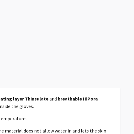
lating layer
Thinsulate
and
breathable HiPora
nside the gloves.
w temperatures
 material does not allow water in and lets the skin