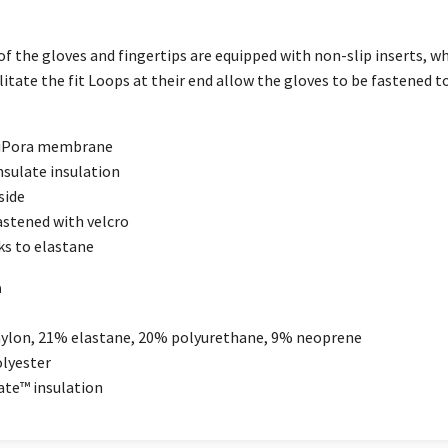
of the gloves and fingertips are equipped with non-slip inserts, wh
ilitate the fit Loops at their end allow the gloves to be fastene
HiPora membrane
nsulate insulation
side
fastened with velcro
ks to elastane
a
nylon, 21% elastane, 20% polyurethane, 9% neoprene
olyester
late™ insulation