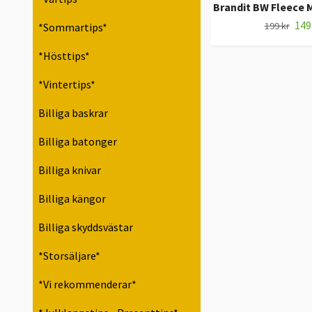
Brandit BW Fleece M
149
199 kr
*Sommartips*
*Hösttips*
*Vintertips*
Billiga baskrar
Billiga batonger
Billiga knivar
Billiga kängor
Billiga skyddsvästar
*Storsäljare*
*Vi rekommenderar*