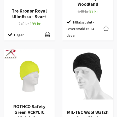
Woodland
Tre Kronor Royal
149 kr
99 kr
Ullmössa - Svart
Tillfälligt slut -
249 kr
199 kr
Leveranstid ca 14
I lager
dagar
ROTHCO Safety
Green ACRYLIC
MIL-TEC Wool Watch