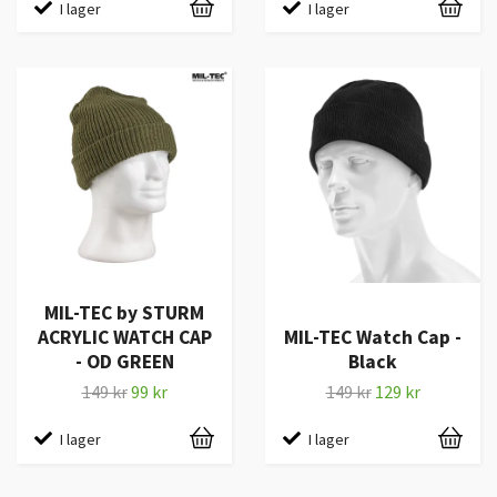
I lager
I lager
MIL-TEC by STURM
ACRYLIC WATCH CAP
MIL-TEC Watch Cap -
- OD GREEN
Black
149 kr
99 kr
149 kr
129 kr
I lager
I lager