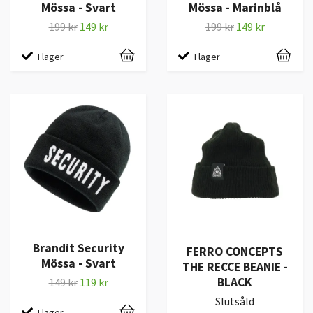
Mössa - Svart
Mössa - Marinblå
199 kr
149 kr
199 kr
149 kr
I lager
I lager
Brandit Security
FERRO CONCEPTS
Mössa - Svart
THE RECCE BEANIE -
BLACK
149 kr
119 kr
Slutsåld
I lager