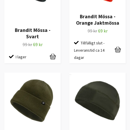
Brandit Mössa -
Orange Jaktmössa
Brandit Mössa -
99 kr
69 kr
Svart
Tillfälligt slut -
99 kr
69 kr
Leveranstid ca 14
I lager
dagar