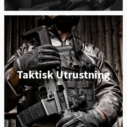
Taktisk Utrustning