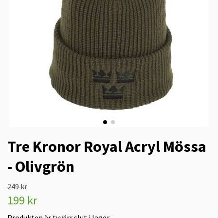
Tre Kronor Royal Acryl Mössa
- Olivgrön
249 kr
199 kr
Produkten är tyvärr slut i lager.