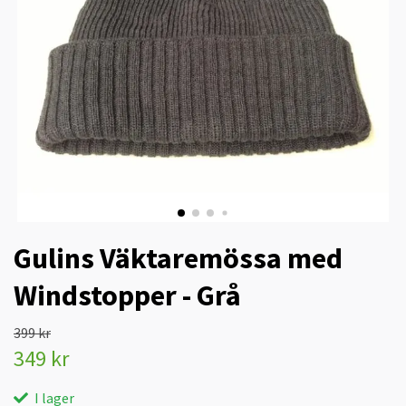
Gulins Väktaremössa med
Windstopper - Grå
399 kr
349 kr
I lager