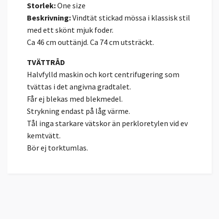
Storlek:
One size
Beskrivning:
Vindtät stickad mössa i klassisk stil
med ett skönt mjuk foder.
Ca 46 cm outtänjd. Ca 74 cm utsträckt.
TVÄTTRÅD
Halvfylld maskin och kort centrifugering som
tvättas i det angivna gradtalet.
Får ej blekas med blekmedel.
Strykning endast på låg värme.
Tål inga starkare vätskor än perkloretylen vid ev
kemtvätt.
Bör ej torktumlas.