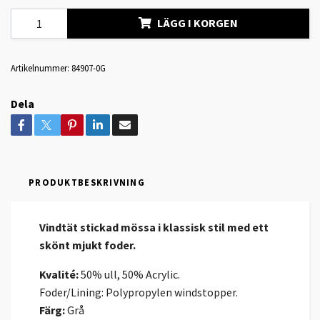
LÄGG I KORGEN
Artikelnummer:
84907-0G
Dela
PRODUKTBESKRIVNING
Vindtät stickad mössa i klassisk stil med ett
skönt mjukt foder.
Kvalité:
50% ull, 50% Acrylic.
Foder/Lining: Polypropylen windstopper.
Färg:
Grå