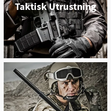
Taktisk Utrustning