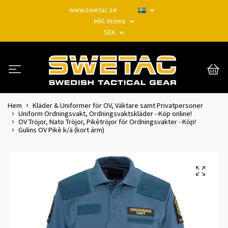
www.swetac.se
Inkl. moms
SEK
Hem
Kläder & Uniformer för OV, Väktare samt Privatpersoner
Uniform Ordningsvakt, Ordningsvaktskläder - Köp online!
OV Tröjor, Nato Tröjor, Pikètröjor för Ordningsvakter - Köp!
Gulins OV Pikè k/ä (kort ärm)