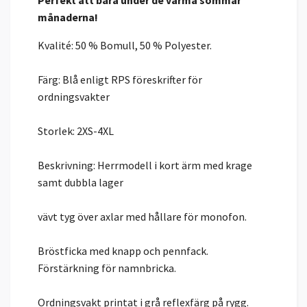
Perfekt att bära under de varma sommar
månaderna!
Kvalité: 50 % Bomull, 50 % Polyester.
Färg: Blå enligt RPS föreskrifter för
ordningsvakter
Storlek: 2XS-4XL
Beskrivning: Herrmodell i kort ärm med krage
samt dubbla lager
vävt tyg över axlar med hållare för monofon.
Bröstficka med knapp och pennfack.
Förstärkning för namnbricka.
Ordningsvakt printat i grå reflexfärg på rygg.