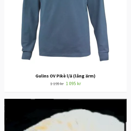
Gulins OV Pikè l/ä (lång ärm)
1 095 kr
1 195 kr