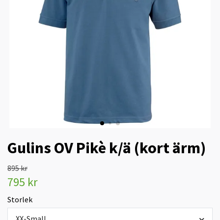
Gulins OV Pikè k/ä (kort ärm)
895 kr
795 kr
Storlek
XX-Small