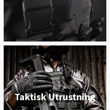
Taktisk Utrustning