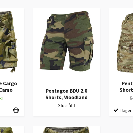
e Cargo
Pent
 Camo
Shor
Pentagon BDU 2.0
Shorts, Woodland
kr
5
Slutsåld
I lager