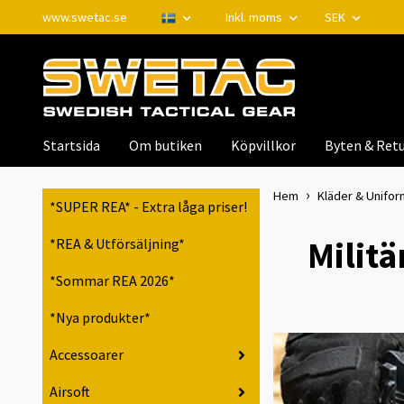
www.swetac.se
Inkl. moms
SEK
Startsida
Om butiken
Köpvillkor
Byten & Retu
Hem
Kläder & Unifor
*SUPER REA* - Extra låga priser!
Militä
*REA & Utförsäljning*
*Sommar REA 2026*
*Nya produkter*
Accessoarer
Airsoft