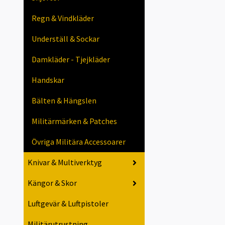
Regn & Vindkläder
Underställ & Sockar
Damkläder - Tjejkläder
Handskar
Bälten & Hängslen
Militärmärken & Patches
Övriga Militära Accessoarer
Knivar & Multiverktyg
Kängor & Skor
Luftgevär & Luftpistoler
Militärutrustning