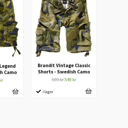
Brandit Vintage Classic
 Legend
Shorts - Swedish Camo
sh Camo
599 kr
549 kr
kr
I lager