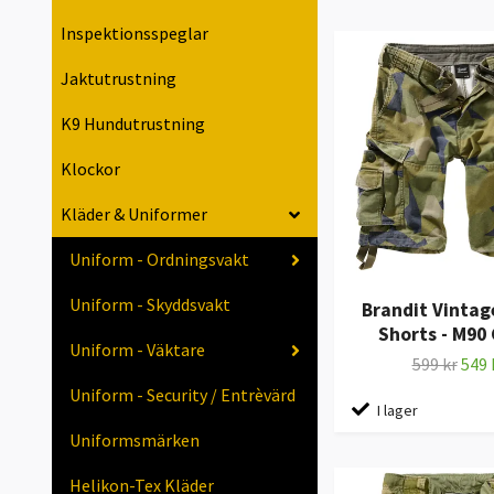
Inspektionsspeglar
Jaktutrustning
K9 Hundutrustning
Klockor
Kläder & Uniformer
Uniform - Ordningsvakt
Uniform - Skyddsvakt
Brandit Vintag
Shorts - M90
Uniform - Väktare
599 kr
549 
Uniform - Security / Entrèvärd
I lager
Uniformsmärken
Helikon-Tex Kläder