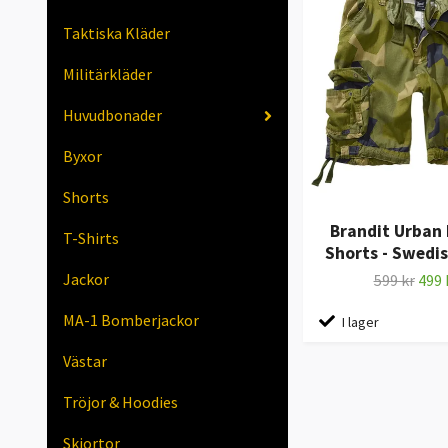
Taktiska Kläder
Militärkläder
Huvudbonader
Byxor
Shorts
Brandit Urban
T-Shirts
Shorts - Swedi
Jackor
599 kr
499 
MA-1 Bomberjackor
I lager
Västar
Tröjor & Hoodies
Skjortor