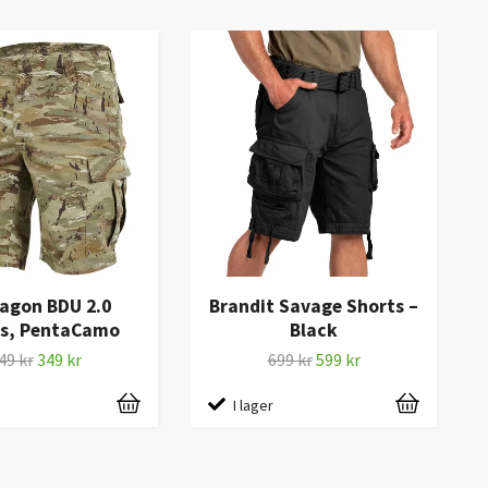
agon BDU 2.0
Brandit Savage Shorts –
ts, PentaCamo
Black
49 kr
349 kr
699 kr
599 kr
I lager