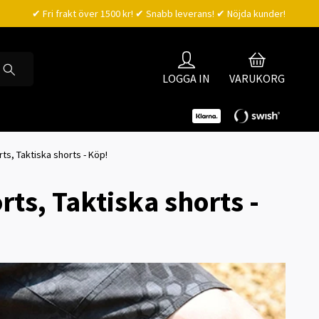
✔ Fri frakt över 1500 kr! ✔ Snabb leverans! ✔ Nöjda kunder!
LOGGA IN
VARUKORG
rts, Taktiska shorts - Köp!
rts, Taktiska shorts -