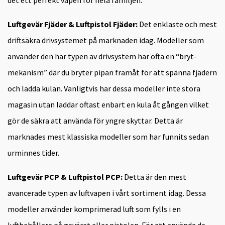
det ett perfekt vapen för hela familjen.
Luftgevär Fjäder & Luftpistol Fjäder:
Det enklaste och mest
driftsäkra drivsystemet på marknaden idag. Modeller som
använder den här typen av drivsystem har ofta en “bryt-
mekanism” där du bryter pipan framåt för att spänna fjädern
och ladda kulan. Vanligtvis har dessa modeller inte stora
magasin utan laddar oftast enbart en kula åt gången vilket
gör de säkra att använda för yngre skyttar. Detta är
marknades mest klassiska modeller som har funnits sedan
urminnes tider.
Luftgevär PCP & Luftpistol PCP:
Detta är den mest
avancerade typen av luftvapen i vårt sortiment idag. Dessa
modeller använder komprimerad luft som fylls i en