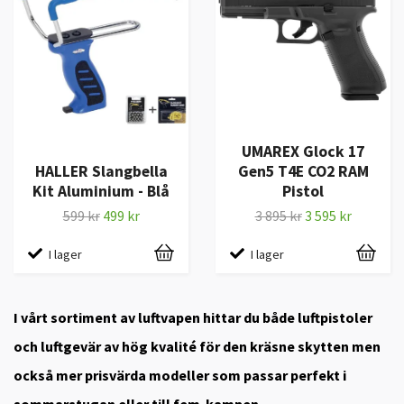
UMAREX Glock 17
HALLER Slangbella
Gen5 T4E CO2 RAM
Kit Aluminium - Blå
Pistol
599 kr
499 kr
3 895 kr
3 595 kr
I lager
I lager
I vårt sortiment av luftvapen hittar du både luftpistoler
och luftgevär av hög kvalité för den kräsne skytten men
också mer prisvärda modeller som passar perfekt i