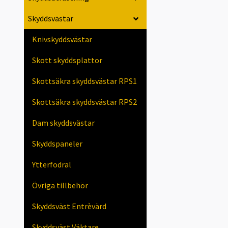
Skyddsvästar
Knivskyddsvästar
Skott skyddsplattor
Skottsäkra skyddsvästar RPS1
Skottsäkra skyddsvästar RPS2
Dam skyddsvästar
Skyddspaneler
Ytterfodral
Övriga tillbehör
Skyddsväst Entrèvärd
Skyddsväst Väktare