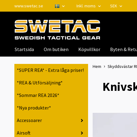
www.swetac.se
Inkl. moms
SEK
Startsida
Om butiken
Köpvillkor
Byten & Retu
Hem
Skyddsvästar RPS
*SUPER REA* - Extra låga priser!
Knivsk
*REA & Utförsäljning*
*Sommar REA 2026*
*Nya produkter*
Accessoarer
Airsoft