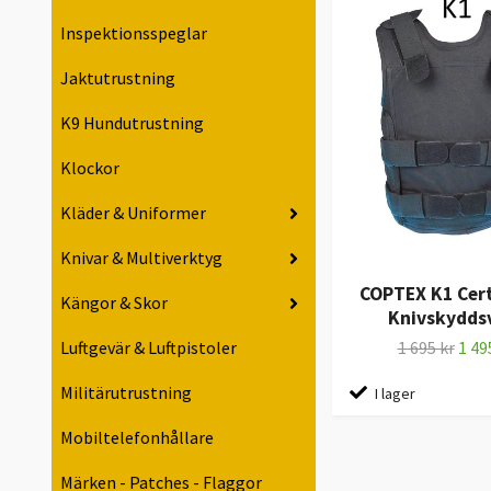
Inspektionsspeglar
Jaktutrustning
K9 Hundutrustning
Klockor
Kläder & Uniformer
Knivar & Multiverktyg
COPTEX K1 Cert
Kängor & Skor
Knivskydds
1 695 kr
1 49
Luftgevär & Luftpistoler
Militärutrustning
I lager
Mobiltelefonhållare
Märken - Patches - Flaggor