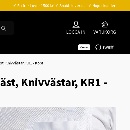
✔ Fri frakt över 1500 kr! ✔ Snabb leverans! ✔ Nöjda kunder!
LOGGA IN
VARUKORG
t, Knivvästar, KR1 - Köp!
st, Knivvästar, KR1 -