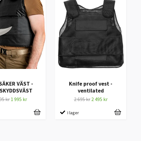
SÄKER VÄST -
Knife proof vest -
VSKYDDSVÄST
ventilated
95 kr
1 995 kr
2 695 kr
2 495 kr
I lager