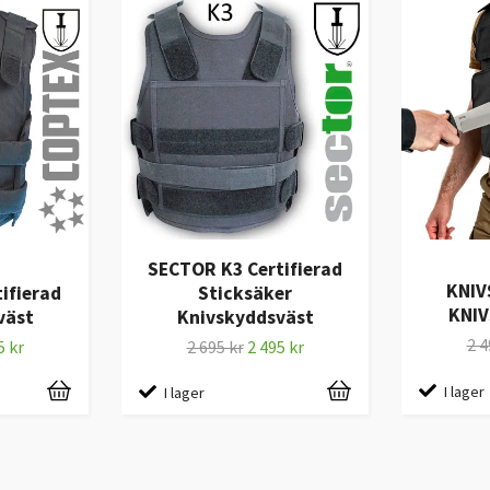
SECTOR K3 Certifierad
KNIV
ifierad
Sticksäker
KNI
väst
Knivskyddsväst
2 4
5 kr
2 695 kr
2 495 kr
I lager
I lager