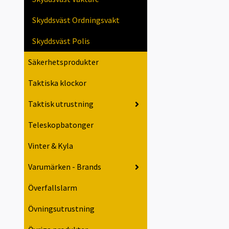
Skyddsväst Ordningsvakt
Skyddsväst Polis
Säkerhetsprodukter
Taktiska klockor
Taktisk utrustning
Teleskopbatonger
Vinter & Kyla
Varumärken - Brands
Överfallslarm
Övningsutrustning