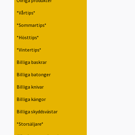
Övriga produkter
*Vårtips*
*Sommartips*
*Hösttips*
*Vintertips*
Billiga baskrar
Billiga batonger
Billiga knivar
Billiga kängor
Billiga skyddsvästar
*Storsäljare*