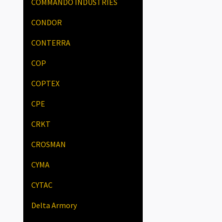
COMMANDO INDUSTRIES
CONDOR
CONTERRA
COP
COPTEX
CPE
CRKT
CROSMAN
CYMA
CYTAC
Delta Armory