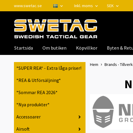
www.swetac.se
Inkl. moms
SEK
Startsida
Om butiken
Köpvillkor
Byten & Retu
Hem
Brands - Tillver
*SUPER REA* - Extra låga priser!
N
*REA & Utförsäljning*
*Sommar REA 2026*
*Nya produkter*
Accessoarer
Airsoft