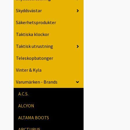
Skyddsvästar
Säkerhetsprodukter
Taktiska klockor
Taktisk utrustning
Teleskopbatonger
Vinter & Kyla
Varumärken - Brands
A.C.S.
ALCYON
ALTAMA BOOTS
ARCTURUS