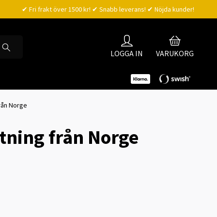
✔ Fri frakt över 1500 kr! ✔ Snabb leverans! ✔ Nöjda kunder!
LOGGA IN
VARUKORG
rån Norge
tning från Norge