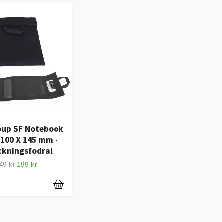
oup SF Notebook
100 X 145 mm -
ckningsfodral
49 kr
199 kr