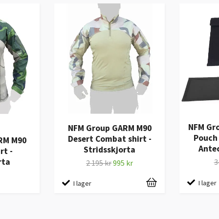
NFM Gr
NFM Group GARM M90
Pouch 
Desert Combat shirt -
RM M90
Ante
Stridsskjorta
rt -
rta
3
2 195 kr
995 kr
I lager
I lager