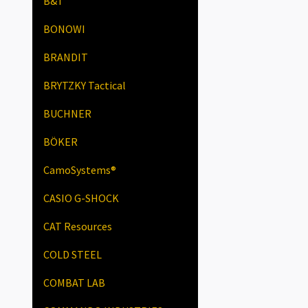
B&T
BONOWI
BRANDIT
BRYTZKY Tactical
BUCHNER
BÖKER
CamoSystems®
CASIO G-SHOCK
CAT Resources
COLD STEEL
COMBAT LAB