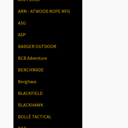
ARM - ATWOOD ROPE MFG
ASG
ASP
BADGER OUTDOOR
BCB Adventure
BENCHMADE
Berghaus
BLACKFIELD
BLACKHAWK
BOLLÈ TACTICAL