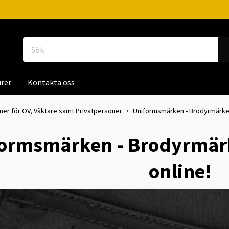
rer
Kontakta oss
mer för OV, Väktare samt Privatpersoner
Uniformsmärken - Brodyrmärken
ormsmärken - Brodyrmär
online!