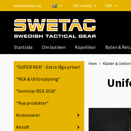
www.swetac.se
Inkl. moms
SEK
Startsida
Om butiken
Köpvillkor
Byten & Retu
Hem
Kläder & Unifor
*SUPER REA* - Extra låga priser!
Unif
*REA & Utförsäljning*
*Sommar REA 2026*
*Nya produkter*
Accessoarer
Airsoft