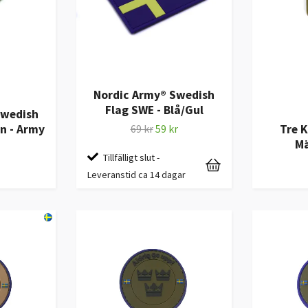
Nordic Army® Swedish
Flag SWE - Blå/Gul
Swedish
n - Army
69 kr
59 kr
Tre 
Mä
Tillfälligt slut -
Leveranstid ca 14 dagar