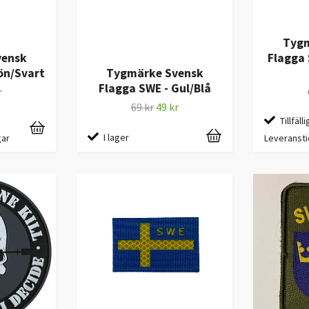
Tygm
vensk
Flagga 
ön/Svart
Tygmärke Svensk
Flagga SWE - Gul/Blå
r
69 kr
49 kr
Tillfälli
I lager
gar
Leveransti