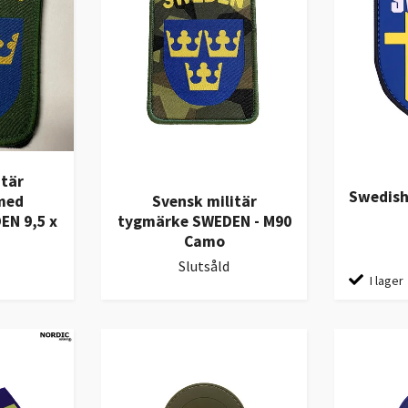
itär
Swedish
med
Svensk militär
EN 9,5 x
tygmärke SWEDEN - M90
Camo
Slutsåld
I lager