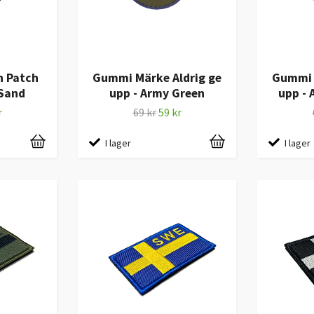
h Patch
Gummi Märke Aldrig ge
Gummi 
 Sand
upp - Army Green
upp - 
r
69 kr
59 kr
I lager
I lager