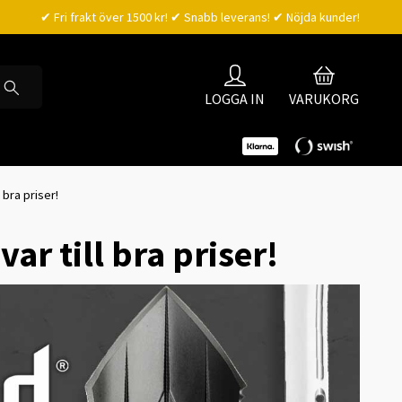
✔ Fri frakt över 1500 kr! ✔ Snabb leverans! ✔ Nöjda kunder!
LOGGA IN
VARUKORG
 bra priser!
ar till bra priser!