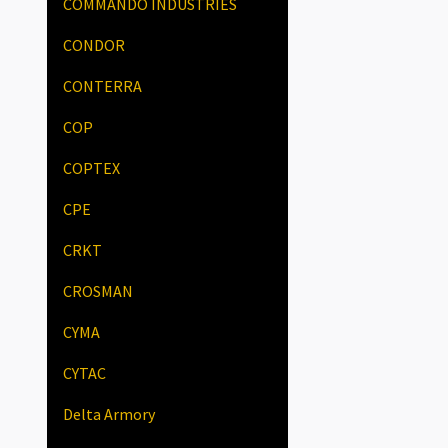
COMMANDO INDUSTRIES
CONDOR
CONTERRA
COP
COPTEX
CPE
CRKT
CROSMAN
CYMA
CYTAC
Delta Armory