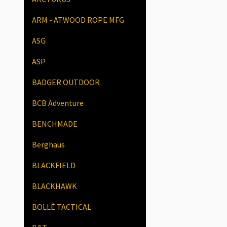
ARM - ATWOOD ROPE MFG
ASG
ASP
BADGER OUTDOOR
BCB Adventure
BENCHMADE
Berghaus
BLACKFIELD
BLACKHAWK
BOLLÈ TACTICAL