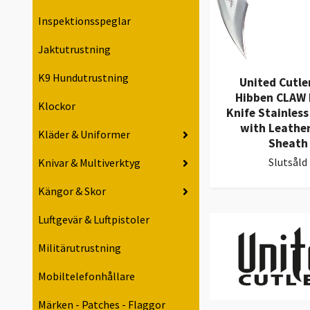
Inspektionsspeglar
Jaktutrustning
K9 Hundutrustning
United Cutler
Hibben CLAW I
Klockor
Knife Stainles
with Leather
Kläder & Uniformer
Sheath
Slutsåld
Knivar & Multiverktyg
Kängor & Skor
Luftgevär & Luftpistoler
Militärutrustning
Mobiltelefonhållare
Märken - Patches - Flaggor