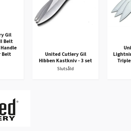
y Gil
I Belt
s Handle
Uni
 Belt
United Cutlery Gil
Lightni
Hibben Kastkniv - 3 set
Tripl
Slutsåld