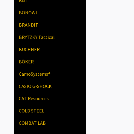
B&T
BONOWI
BRANDIT
BRYTZKY Tactical
BUCHNER
BÖKER
CamoSystems®
CASIO G-SHOCK
CAT Resources
COLD STEEL
COMBAT LAB