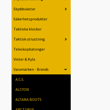
Skyddsvästar
Säkerhetsprodukter
Taktiska klockor
Taktisk utrustning
Teleskopbatonger
Vinter & Kyla
Varumärken - Brands
A.C.S.
ALCYON
ALTAMA BOOTS
ARCTURUS