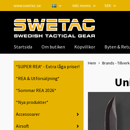
www.swetac.se
Inkl. moms
SEK
Startsida
Om butiken
Köpvillkor
Byten & Retu
Hem
Brands - Tillver
*SUPER REA* - Extra låga priser!
Uni
*REA & Utförsäljning*
*Sommar REA 2026*
*Nya produkter*
Accessoarer
Airsoft