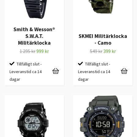
Smith & Wesson®
S.W.A.T.
SKMEI Militärklocka
Militärklocka
- Camo
1 295 kr
999 kr
549 kr
399 kr
Tillfälligt slut -
Tillfälligt slut -
Leveranstid ca 14
Leveranstid ca 14
dagar
dagar