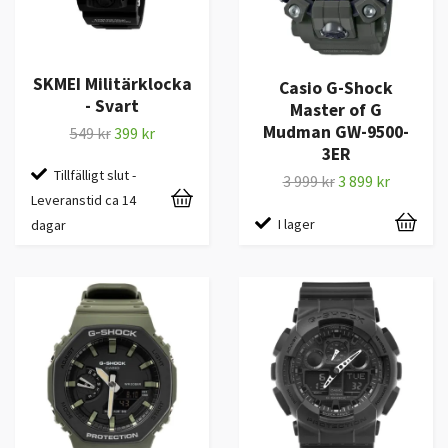
SKMEI Militärklocka
Casio G-Shock
- Svart
Master of G
Mudman GW-9500-
549 kr
399 kr
3ER
Tillfälligt slut -
3 999 kr
3 899 kr
Leveranstid ca 14
I lager
dagar