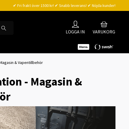
✔ Fri frakt över 1500 kr! ✔ Snabb leverans! ✔ Nöjda kunder!
LOGGA IN
VARUKORG
Magasin & Vapentillbehör
tion - Magasin &
ör