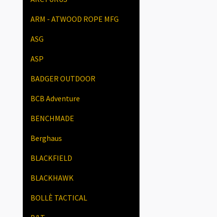
ARM - ATWOOD ROPE MFG
ASG
ASP
BADGER OUTDOOR
BCB Adventure
BENCHMADE
Berghaus
BLACKFIELD
BLACKHAWK
BOLLÈ TACTICAL