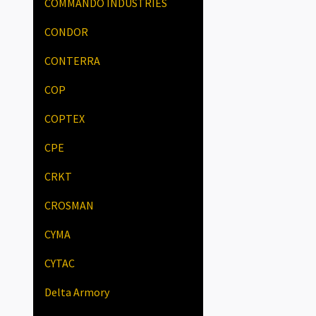
COMMANDO INDUSTRIES
CONDOR
CONTERRA
COP
COPTEX
CPE
CRKT
CROSMAN
CYMA
CYTAC
Delta Armory