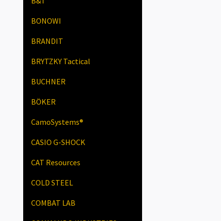
B&T
BONOWI
BRANDIT
BRYTZKY Tactical
BUCHNER
BÖKER
CamoSystems®
CASIO G-SHOCK
CAT Resources
COLD STEEL
COMBAT LAB