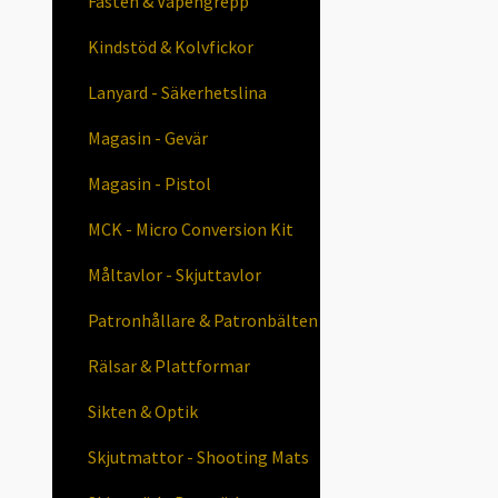
Fästen & Vapengrepp
Kindstöd & Kolvfickor
Lanyard - Säkerhetslina
Magasin - Gevär
Magasin - Pistol
MCK - Micro Conversion Kit
Måltavlor - Skjuttavlor
Patronhållare & Patronbälten
Rälsar & Plattformar
Sikten & Optik
Skjutmattor - Shooting Mats