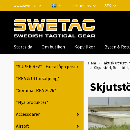
www.swetac.se
Inkl. moms
SEK
Startsida
Om butiken
Köpvillkor
Byten & Retu
Hem
Taktisk utrustnin
*SUPER REA* - Extra låga priser!
Skjutstöd, Benstöd, B
*REA & Utförsäljning*
Skjutstö
*Sommar REA 2026*
*Nya produkter*
Accessoarer
Airsoft