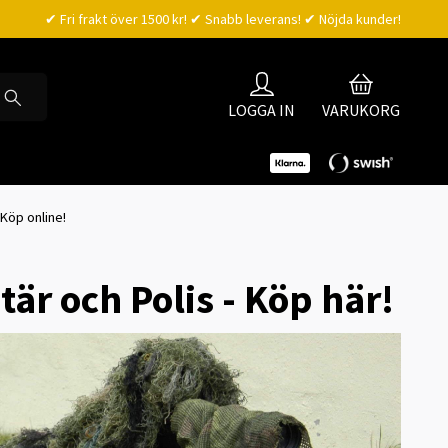
✔ Fri frakt över 1500 kr! ✔ Snabb leverans! ✔ Nöjda kunder!
LOGGA IN
VARUKORG
 Köp online!
tär och Polis - Köp här!