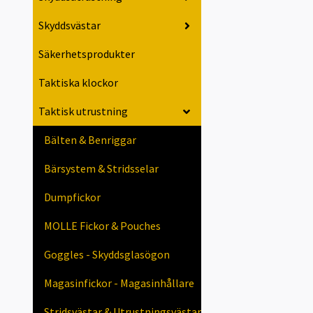
Skyddsvästar
Säkerhetsprodukter
Taktiska klockor
Taktisk utrustning
Bälten & Benriggar
Bärsystem & Stridsselar
Dumpfickor
MOLLE Fickor & Pouches
Goggles - Skyddsglasögon
Magasinfickor - Magasinhållare
Stridsvästar & Utrustningsvästar