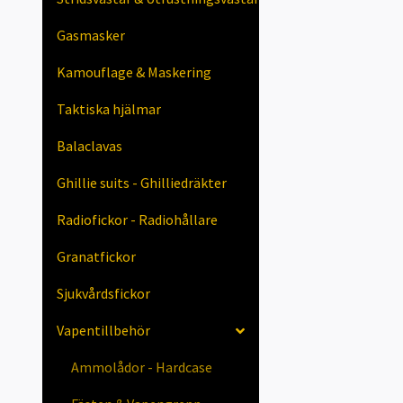
Gasmasker
Kamouflage & Maskering
Taktiska hjälmar
Balaclavas
Ghillie suits - Ghilliedräkter
Radiofickor - Radiohållare
Granatfickor
Sjukvårdsfickor
Vapentillbehör
Ammolådor - Hardcase