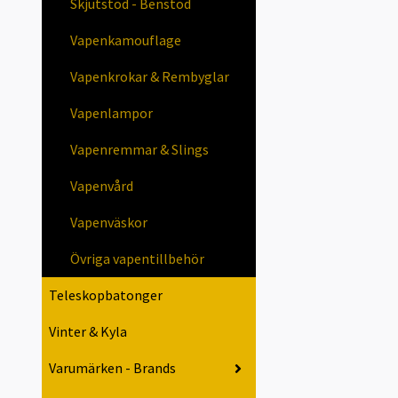
Skjutstöd - Benstöd
Vapenkamouflage
Vapenkrokar & Rembyglar
Vapenlampor
Vapenremmar & Slings
Vapenvård
Vapenväskor
Övriga vapentillbehör
Teleskopbatonger
Vinter & Kyla
Varumärken - Brands