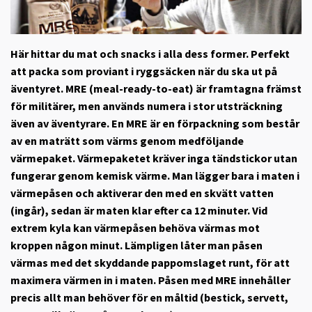
Här hittar du mat och snacks i alla dess former. Perfekt
att packa som proviant i ryggsäcken när du ska ut på
äventyret. MRE (meal-ready-to-eat) är framtagna främst
för militärer, men används numera i stor utsträckning
även av äventyrare. En MRE är en förpackning som består
av en maträtt som värms genom medföljande
värmepaket. Värmepaketet kräver inga tändstickor utan
fungerar genom kemisk värme. Man lägger bara i maten i
värmepåsen och aktiverar den med en skvätt vatten
(ingår), sedan är maten klar efter ca 12 minuter. Vid
extrem kyla kan värmepåsen behöva värmas mot
kroppen någon minut. Lämpligen låter man påsen
värmas med det skyddande pappomslaget runt, för att
maximera värmen in i maten. Påsen med MRE innehåller
precis allt man behöver för en måltid (bestick, servett,