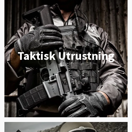
Taktisk Utrustning