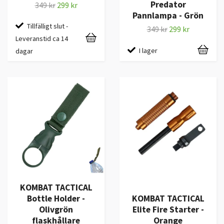
Predator
349 kr
299 kr
Pannlampa - Grön
Tillfälligt slut -
349 kr
299 kr
Leveranstid ca 14
I lager
dagar
KOMBAT TACTICAL
Bottle Holder -
KOMBAT TACTICAL
Olivgrön
Elite Fire Starter -
flaskhållare
Orange