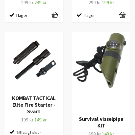
299 kr
249 kr
299 kr
199 kr
I lager
I lager
KOMBAT TACTICAL
Elite Fire Starter -
Svart
Survival visselpipa
199 kr
149 kr
KIT
Tillfälligt slut -
199 kr
149 kr