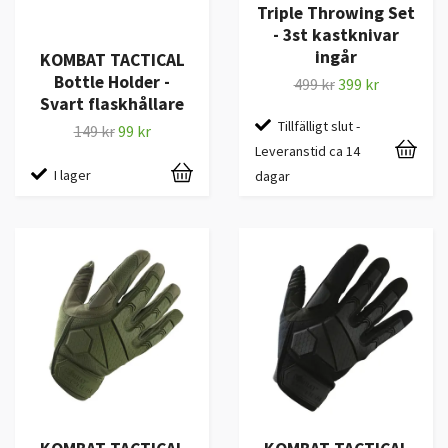
Triple Throwing Set
- 3st kastknivar
ingår
KOMBAT TACTICAL
Bottle Holder -
499 kr
399 kr
Svart flaskhållare
Tillfälligt slut -
149 kr
99 kr
Leveranstid ca 14
I lager
dagar