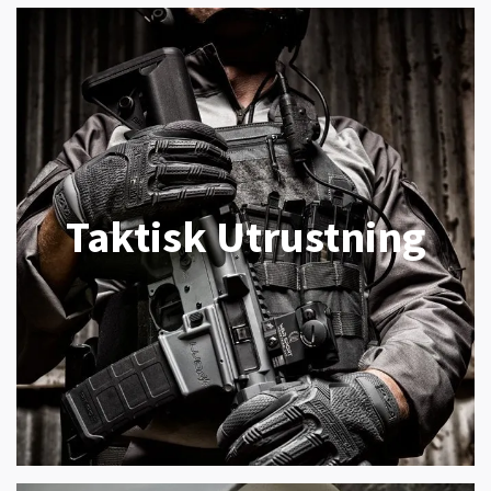
Taktisk Utrustning