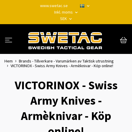
www.swetac.se
Inkl. moms
SEK
Hem
Brands - Tillverkare - Varumärken av Taktisk utrustning
VICTORINOX - Swiss Army Knives - Armèknivar - Köp online!
VICTORINOX - Swiss
Army Knives -
Armèknivar - Köp
online!