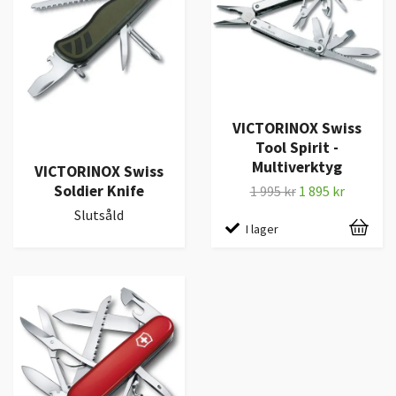
VICTORINOX Swiss
Tool Spirit -
Multiverktyg
VICTORINOX Swiss
Soldier Knife
1 995 kr
1 895 kr
Slutsåld
I lager