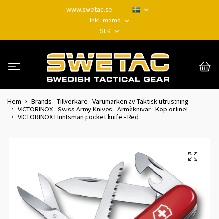
www.swetac.se
Inkl. moms
SEK
Hem
Brands - Tillverkare - Varumärken av Taktisk utrustning
VICTORINOX - Swiss Army Knives - Armèknivar - Köp online!
VICTORINOX Huntsman pocket knife - Red