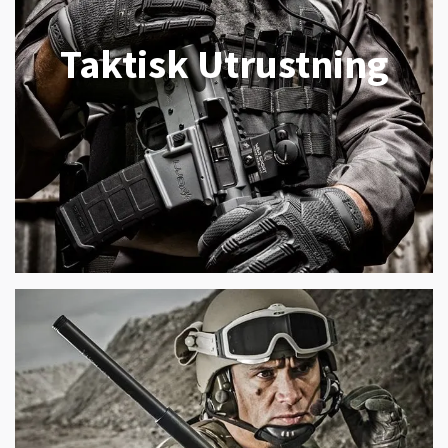
Taktisk Utrustning