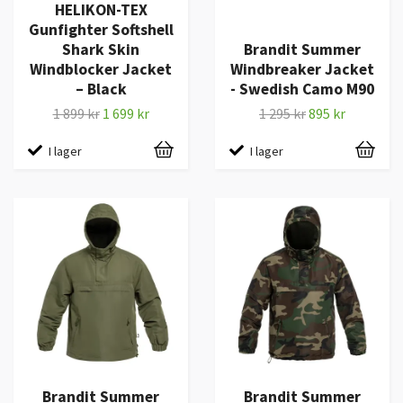
HELIKON-TEX
Gunfighter Softshell
Shark Skin
Brandit Summer
Windblocker Jacket
Windbreaker Jacket
– Black
- Swedish Camo M90
1 899 kr
1 699 kr
1 295 kr
895 kr
I lager
I lager
Brandit Summer
Brandit Summer