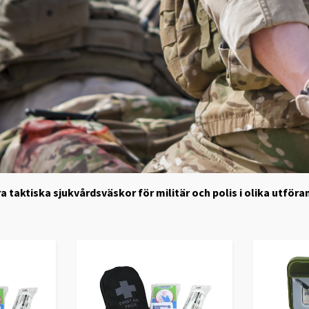
åra taktiska sjukvårdsväskor för militär och polis i olika utfö