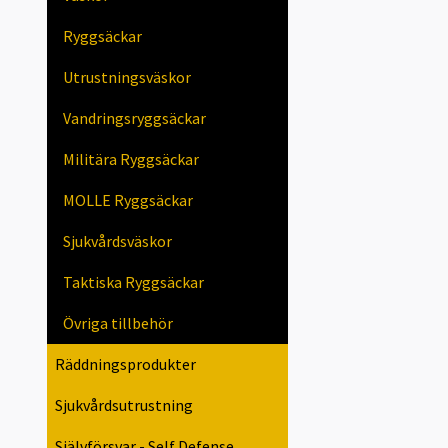
Ryggsäckar
Utrustningsväskor
Vandringsryggsäckar
Militära Ryggsäckar
MOLLE Ryggsäckar
Sjukvårdsväskor
Taktiska Ryggsäckar
Övriga tillbehör
Räddningsprodukter
Sjukvårdsutrustning
Självförsvar - Self Defense