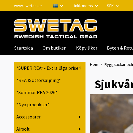
www.swetac.se
Inkl. moms
SEK
Startsida
Om butiken
Köpvillkor
Byten & Retu
Hem
Ryggsäckar och V
*SUPER REA* - Extra låga priser!
Sjukvår
*REA & Utförsäljning*
*Sommar REA 2026*
*Nya produkter*
Accessoarer
Airsoft