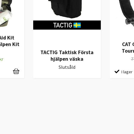
Aid Kit
älpen Kit
CAT 
Tourn
TACTIG Taktisk Första
hjälpen väska
kr
7
Slutsåld
I lager