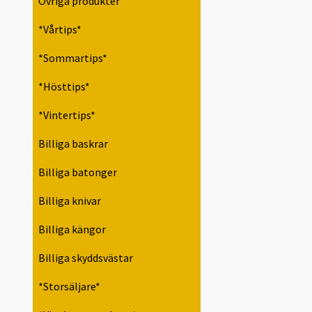
Övriga produkter
*Vårtips*
*Sommartips*
*Hösttips*
*Vintertips*
Billiga baskrar
Billiga batonger
Billiga knivar
Billiga kängor
Billiga skyddsvästar
*Storsäljare*