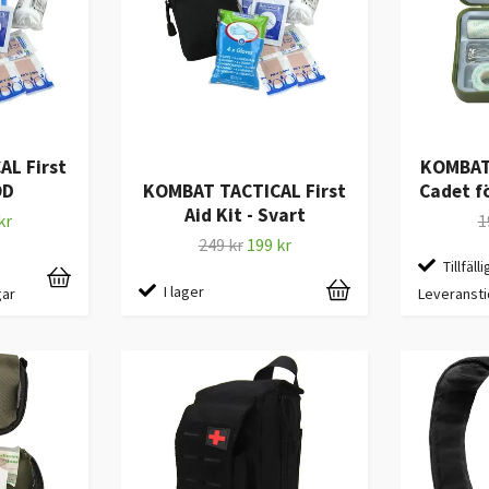
L First
KOMBAT
OD
Cadet fö
KOMBAT TACTICAL First
Aid Kit - Svart
kr
1
249 kr
199 kr
Tillfälli
I lager
gar
Leveransti