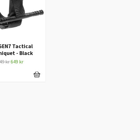
GEN7 Tactical
iquet - Black
49 kr
649 kr