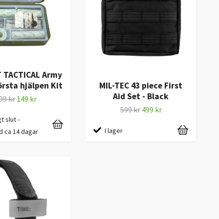
 TACTICAL Army
rsta hjälpen Kit
MIL-TEC 43 piece First
Aid Set - Black
99 kr
149 kr
599 kr
499 kr
gt slut -
I lager
d ca 14 dagar