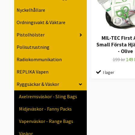
Nyckelhållare
Ordningsvakt & Väktare
Pistolhölster
MIL-TEC First 
Small Första Hj
Polisutrustning
- Olive
199 kr
149 
Radiokommunikation
REPLIKA Vapen
I lager
Ryggsäckar & Väskor
Axelremsväskor - Sling Bags
Midjeväskor - Fanny Packs
Vapenväskor - Range Bags
Väskor