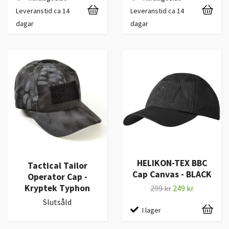
Leveranstid ca 14
Leveranstid ca 14
dagar
dagar
HELIKON-TEX BBC
Tactical Tailor
Cap Canvas - BLACK
Operator Cap -
Kryptek Typhon
299 kr
249 kr
Slutsåld
I lager