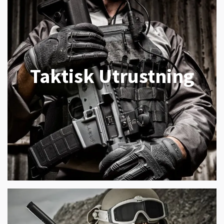
Taktisk Utrustning