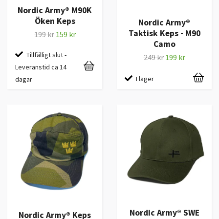
Nordic Army® M90K
Öken Keps
Nordic Army®
Taktisk Keps - M90
199 kr
159 kr
Camo
Tillfälligt slut -
249 kr
199 kr
Leveranstid ca 14
I lager
dagar
Nordic Army® SWE
Nordic Army® Keps