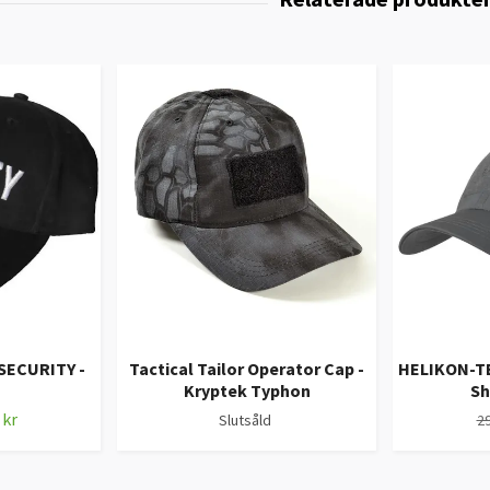
ECURITY -
Tactical Tailor Operator Cap -
HELIKON-TE
Kryptek Typhon
Sh
 kr
Slutsåld
29