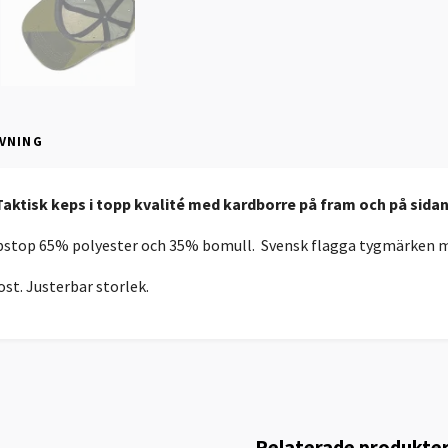
VNING
aktisk keps i topp kvalité med kardborre på fram och på sida
ripstop 65% polyester och 35% bomull. Svensk flagga tygmärken m
ost. Justerbar storlek.