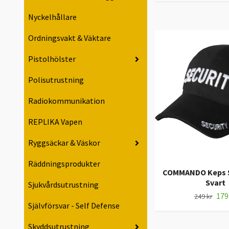
Nyckelhållare
Ordningsvakt & Väktare
Pistolhölster
Polisutrustning
Radiokommunikation
REPLIKA Vapen
Ryggsäckar & Väskor
Räddningsprodukter
COMMANDO Keps S
Svart
Sjukvårdsutrustning
179
249 kr
Självförsvar - Self Defense
Skyddsutrustning