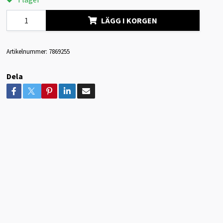
LÄGG I KORGEN
Artikelnummer:
7869255
Dela