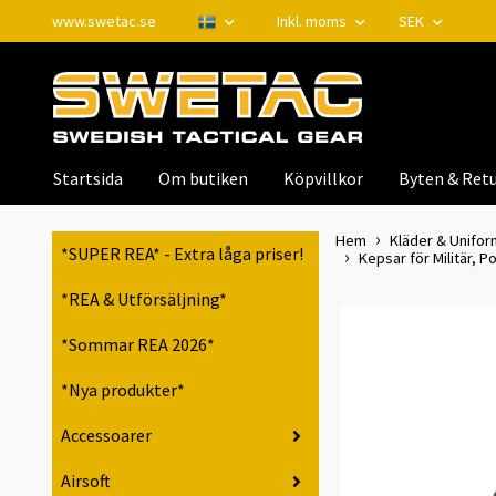
www.swetac.se
Inkl. moms
SEK
Startsida
Om butiken
Köpvillkor
Byten & Retu
Hem
Kläder & Unifor
*SUPER REA* - Extra låga priser!
Kepsar för Militär, P
*REA & Utförsäljning*
*Sommar REA 2026*
*Nya produkter*
Accessoarer
Airsoft