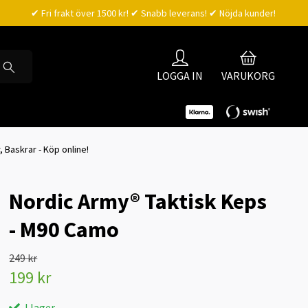
✔ Fri frakt över 1500 kr! ✔ Snabb leverans! ✔ Nöjda kunder!
LOGGA IN
VARUKORG
Baskrar - Köp online!
Nordic Army® Taktisk Keps
- M90 Camo
249 kr
199 kr
I lager