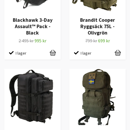
Blackhawk 3-Day
Brandit Cooper
Assault™ Pack -
Ryggsäck 75L -
Black
Olivgrön
2 495 kr
995 kr
799 kr
699 kr
I lager
I lager