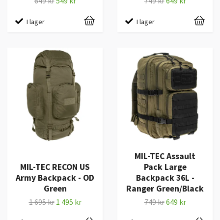
649 kr
549 kr
749 kr
649 kr
I lager
I lager
MIL-TEC Assault
MIL-TEC RECON US
Pack Large
Army Backpack - OD
Backpack 36L -
Green
Ranger Green/Black
1 695 kr
1 495 kr
749 kr
649 kr