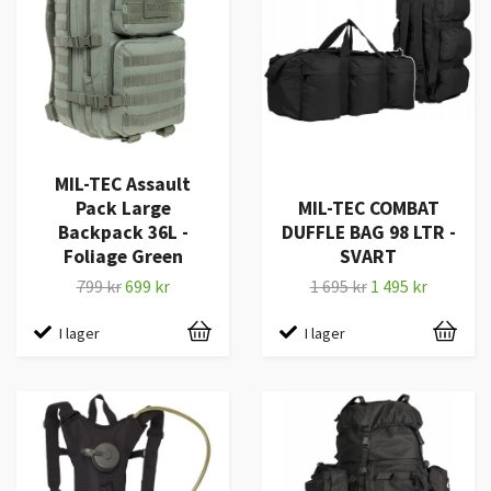
MIL-TEC Assault
Pack Large
MIL-TEC COMBAT
Backpack 36L -
DUFFLE BAG 98 LTR -
Foliage Green
SVART
799 kr
699 kr
1 695 kr
1 495 kr
I lager
I lager