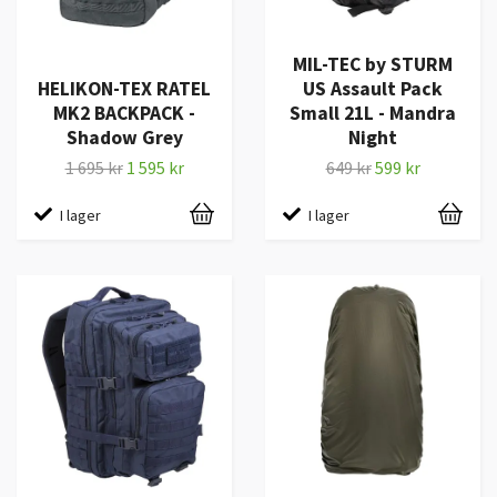
MIL-TEC by STURM
HELIKON-TEX RATEL
US Assault Pack
MK2 BACKPACK -
Small 21L - Mandra
Shadow Grey
Night
1 695 kr
1 595 kr
649 kr
599 kr
I lager
I lager