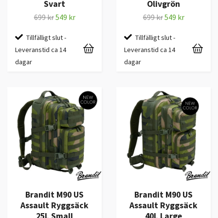
Svart
Olivgrön
699 kr
549 kr
699 kr
549 kr
Tillfälligt slut -
Tillfälligt slut -
Leveranstid ca 14
Leveranstid ca 14
dagar
dagar
Brandit M90 US
Brandit M90 US
Assault Ryggsäck
Assault Ryggsäck
25L Small
40L Large