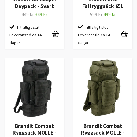
Daypack - Svart
Fältryggsäck 65L
449 kr
349 kr
599 kr
499 kr
Tillfälligt slut -
Tillfälligt slut -
Leveranstid ca 14
Leveranstid ca 14
dagar
dagar
Brandit Combat
Brandit Combat
Ryggsäck MOLLE -
Ryggsäck MOLLE -