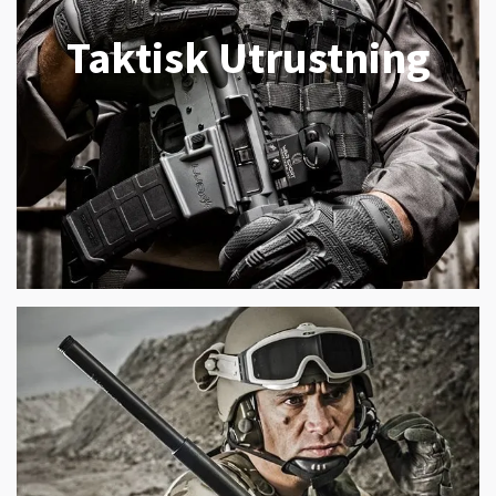
Taktisk Utrustning