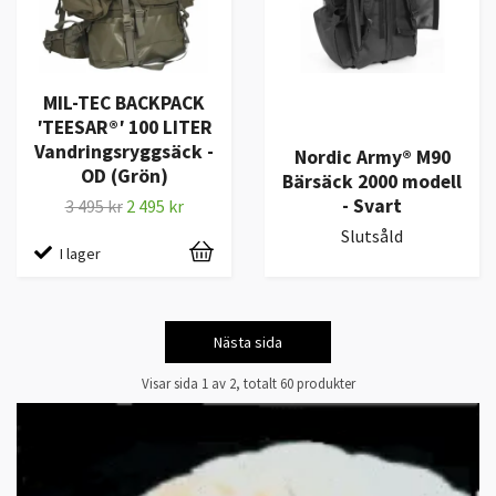
MIL-TEC BACKPACK
′TEESAR®′ 100 LITER
Vandringsryggsäck -
Nordic Army® M90
OD (Grön)
Bärsäck 2000 modell
- Svart
3 495 kr
2 495 kr
Slutsåld
I lager
Nästa sida
Visar sida 1 av 2, totalt 60 produkter