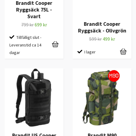
Brandit Cooper
Ryggsäck 75L -
Svart
Brandit Cooper
799 kr
699 kr
Ryggsäck - Olivgrön
Tillfälligt slut -
599 kr
499 kr
Leveranstid ca 14
I lager
dagar
Brandit US Cooper
Brandit M90