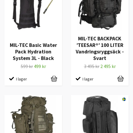
MIL-TEC BACKPACK
MIL-TEC Basic Water
′TEESAR®′ 100 LITER
Pack Hydration
Vandringsryggsäck -
System 3L - Black
Svart
599 kr
499 kr
3 495 kr
2 495 kr
I lager
I lager