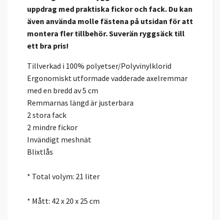
uppdrag med praktiska fickor och fack. Du kan
även använda molle fästena på utsidan för att
montera fler tillbehör. Suverän ryggsäck till
ett bra pris!
Tillverkad i 100% polyetser/Polyvinylklorid
Ergonomiskt utformade vadderade axelremmar
med en bredd av 5 cm
Remmarnas längd är justerbara
2 stora fack
2 mindre fickor
Invändigt meshnät
Blixtlås
* Total volym: 21 liter
* Mått: 42 x 20 x 25 cm