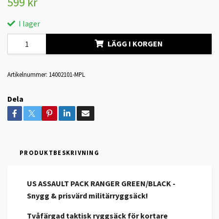
599 kr
I lager
LÄGG I KORGEN
Artikelnummer:
14002101-MPL
Dela
PRODUKTBESKRIVNING
US ASSAULT PACK RANGER GREEN/BLACK -
S
nygg & prisvärd militärryggsäck!
Tvåfärgad taktisk ryggsäck för kortare