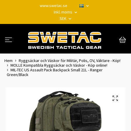
www.swetac.se
Inkl. moms
SEK
Hem
Ryggsäckar och Väskor för Militär, Polis, OV, Väktare - Köp!
MOLLE Kompatibla Ryggsäckar och Väskor - Köp online!
MIL-TEC US Assault Pack Backpack Small 21L - Ranger
Green/Black