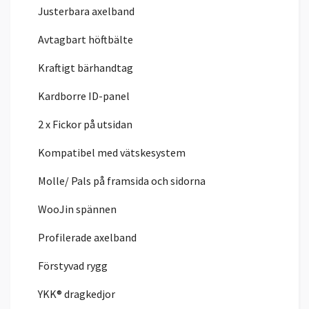
Justerbara axelband
Avtagbart höftbälte
Kraftigt bärhandtag
Kardborre ID-panel
2 x Fickor på utsidan
Kompatibel med vätskesystem
Molle/ Pals på framsida och sidorna
WooJin spännen
Profilerade axelband
Förstyvad rygg
YKK® dragkedjor