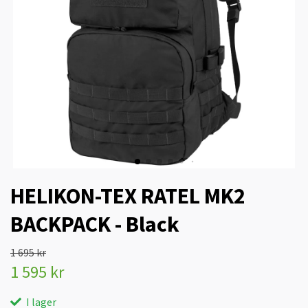
HELIKON-TEX RATEL MK2
BACKPACK - Black
1 695 kr
1 595 kr
I lager