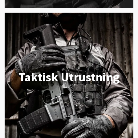
Taktisk Utrustning