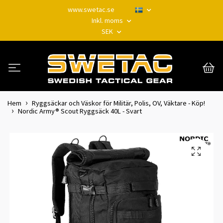
www.swetac.se
Inkl. moms
SEK
Hem
Ryggsäckar och Väskor för Militär, Polis, OV, Väktare - Köp!
Nordic Army® Scout Ryggsäck 40L - Svart