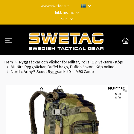
www.swetac.se
Inkl. moms
SEK
Hem
Ryggsäckar och Väskor för Militär, Polis, OV, Väktare - Köp!
Militära Ryggsäckar, Duffel bags, Duffelväskor - Köp online!
Nordic Army® Scout Ryggsäck 40L - M90 Camo