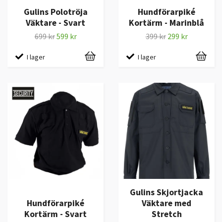
Gulins Polotröja
Hundförarpiké
Väktare - Svart
Kortärm - Marinblå
699 kr
599 kr
399 kr
299 kr
I lager
I lager
Gulins Skjortjacka
Hundförarpiké
Väktare med
Kortärm - Svart
Stretch