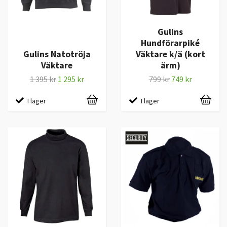
Gulins
Hundförarpiké
Gulins Natotröja
Väktare k/ä (kort
Väktare
ärm)
1 395 kr
1 295 kr
799 kr
749 kr
I lager
I lager