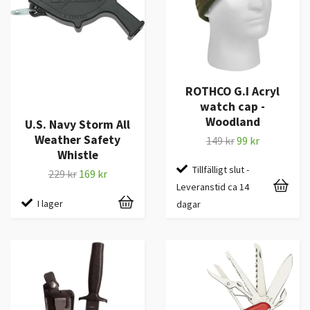
ROTHCO G.I Acryl
watch cap -
Woodland
U.S. Navy Storm All
Weather Safety
149 kr
99 kr
Whistle
Tillfälligt slut -
229 kr
169 kr
Leveranstid ca 14
I lager
dagar