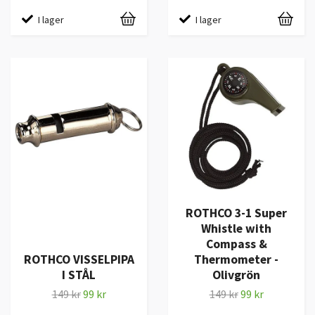
I lager
I lager
ROTHCO 3-1 Super
Whistle with
Compass &
ROTHCO VISSELPIPA
Thermometer -
I STÅL
Olivgrön
149 kr
99 kr
149 kr
99 kr