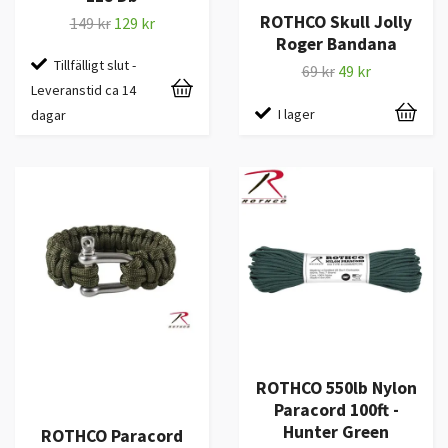
ROTHCO Skull Jolly
149 kr
129 kr
Roger Bandana
Tillfälligt slut -
69 kr
49 kr
Leveranstid ca 14
I lager
dagar
ROTHCO 550lb Nylon
Paracord 100ft -
Hunter Green
ROTHCO Paracord