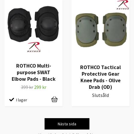
ROTHCO Multi-
ROTHCO Tactical
purpose SWAT
Protective Gear
Elbow Pads - Black
Knee Pads - Olive
Drab (OD)
399 kr
299 kr
Slutsåld
I lager
Nästa sida