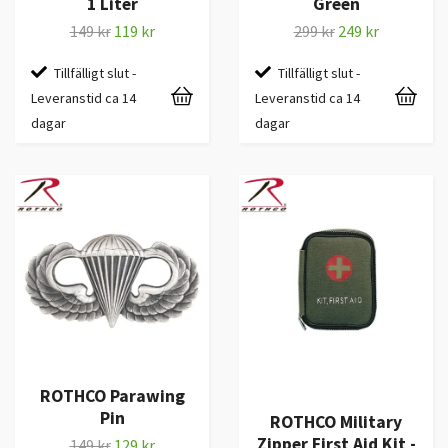
1 Liter
Green
149 kr
119 kr
299 kr
249 kr
Tillfälligt slut -
Tillfälligt slut -
Leveranstid ca 14
Leveranstid ca 14
dagar
dagar
ROTHCO Parawing
Pin
ROTHCO Military
Zipper First Aid Kit -
149 kr
129 kr