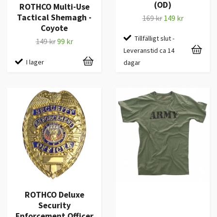
(OD)
ROTHCO Multi-Use
Tactical Shemagh -
169 kr
149 kr
Coyote
Tillfälligt slut -
149 kr
99 kr
Leveranstid ca 14
I lager
dagar
ROTHCO Deluxe
Security
Enforcement Officer