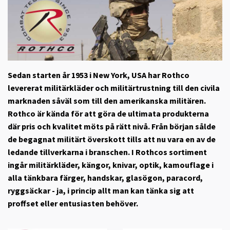
Sedan starten år 1953 i New York, USA har Rothco
levererat militärkläder och militärtrustning till den civila
marknaden såväl som till den amerikanska militären.
Rothco är kända för att göra de ultimata produkterna
där pris och kvalitet möts på rätt nivå. Från början sålde
de begagnat militärt överskott tills att nu vara en av de
ledande tillverkarna i branschen. I Rothcos sortiment
ingår militärkläder, kängor, knivar, optik, kamouflage i
alla tänkbara färger, handskar, glasögon, paracord,
ryggsäckar - ja, i princip allt man kan tänka sig att
proffset eller entusiasten behöver.