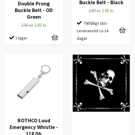
Buckle Belt - Black
Double Prong
Buckle Belt - OD
249 kr
149 kr
Green
Tillfälligt slut -
249 kr
149 kr
Leveranstid ca 14
I lager
dagar
ROTHCO Loud
Emergency Whistle -
118 Db