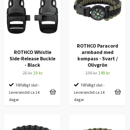
ROTHCO Paracord
ROTHCO Whistle
armband med
Side-Release Buckle
kompass - Svart /
- Black
Olivgrön
25 kr
19 kr
199 kr
149 kr
Tillfälligt slut -
Tillfälligt slut -
Leveranstid ca 14
Leveranstid ca 14
dagar
dagar