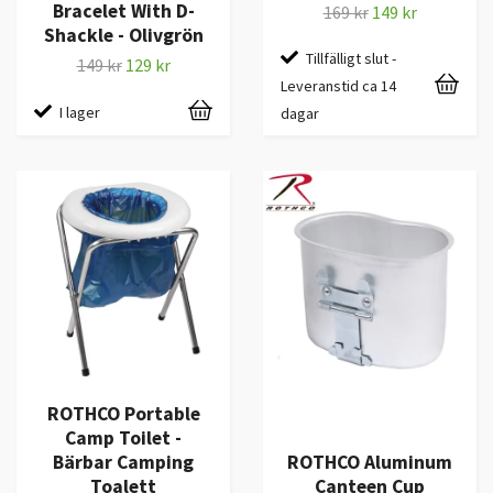
Bracelet With D-
169 kr
149 kr
Shackle - Olivgrön
Tillfälligt slut -
149 kr
129 kr
Leveranstid ca 14
I lager
dagar
ROTHCO Portable
Camp Toilet -
Bärbar Camping
ROTHCO Aluminum
Toalett
Canteen Cup