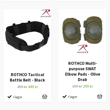
ROTHCO Multi-
purpose SWAT
Elbow Pads - Olive
ROTHCO Tactical
Drab
Battle Belt - Black
399 kr
299 kr
499 kr
449 kr
I lager
I lager